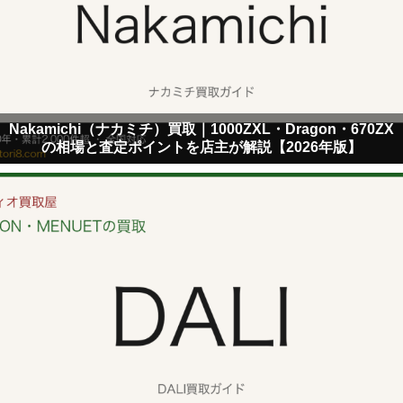
Nakamichi（ナカミチ）買取｜1000ZXL・Dragon・670ZX
の相場と査定ポイントを店主が解説【2026年版】