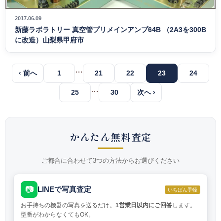
2017.06.09
新藤ラボラトリー 真空管プリメインアンプ64B （2A3を300B
に改造）山梨県甲府市
…
‹ 前へ
1
21
22
23
24
…
25
30
次へ ›
かんたん無料査定
ご都合に合わせて3つの方法からお選びください
📷
LINEで写真査定
いちばん手軽
お手持ちの機器の写真を送るだけ。
1営業日以内にご回答
します。
型番がわからなくてもOK。