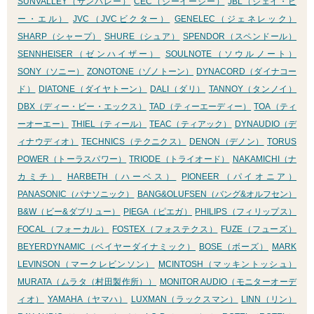
SUNVALLEY（サンバレー）
CEC（シーイーシー）
JBL（ジェイ・ビ
ー・エル）
JVC（JVCビクター）
GENELEC（ジェネレック）
SHARP（シャープ）
SHURE（シュア）
SPENDOR（スペンドール）
SENNHEISER（ゼンハイザー）
SOULNOTE（ソウルノート）
SONY（ソニー）
ZONOTONE（ゾノトーン）
DYNACORD（ダイナコー
ド）
DIATONE（ダイヤトーン）
DALI（ダリ）
TANNOY（タンノイ）
DBX（ディー・ビー・エックス）
TAD（ティーエーディー）
TOA（ティ
ーオーエー）
THIEL（ティール）
TEAC（ティアック）
DYNAUDIO（デ
ィナウディオ）
TECHNICS（テクニクス）
DENON（デノン）
TORUS
POWER（トーラスパワー）
TRIODE（トライオード）
NAKAMICHI（ナ
カミチ）
HARBETH（ハーベス）
PIONEER（パイオニア）
PANASONIC（パナソニック）
BANG&OLUFSEN（バング&オルフセン）
B&W（ビー&ダブリュー）
PIEGA（ピエガ）
PHILIPS（フィリップス）
FOCAL（フォーカル）
FOSTEX（フォステクス）
FUZE（フューズ）
BEYERDYNAMIC（ベイヤーダイナミック）
BOSE（ボーズ）
MARK
LEVINSON（マークレビンソン）
MCINTOSH（マッキントッシュ）
MURATA（ムラタ（村田製作所））
MONITOR AUDIO（モニターオーデ
ィオ）
YAMAHA（ヤマハ）
LUXMAN（ラックスマン）
LINN（リン）