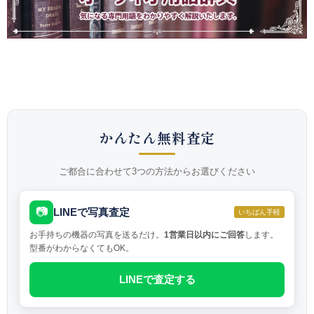
かんたん無料査定
ご都合に合わせて3つの方法からお選びください
📷
LINEで写真査定
いちばん手軽
お手持ちの機器の写真を送るだけ。
1営業日以内にご回答
します。
型番がわからなくてもOK。
LINEで査定する