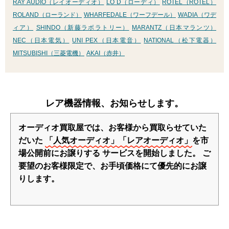
RAY AUDIO（レイオーディオ）
LO D（ローディ）
ROTEL（ROTEL）
ROLAND（ローランド）
WHARFEDALE（ワーフデール）
WADIA（ワデ
ィア）
SHINDO（新藤ラボラトリー）
MARANTZ（日本マランツ）
NEC（日本電気）
UNI PEX（日本電音）
NATIONAL（松下電器）
MITSUBISHI（三菱電機）
AKAI（赤井）
レア機器情報、お知らせします。
オーディオ買取屋では、お客様から買取らせていた
だいた
「人気オーディオ」「レアオーディオ」
を市
場公開前にお譲りする
サービスを開始しました。
ご
要望のお客様限定で、お手頃価格にて優先的にお譲
りします。