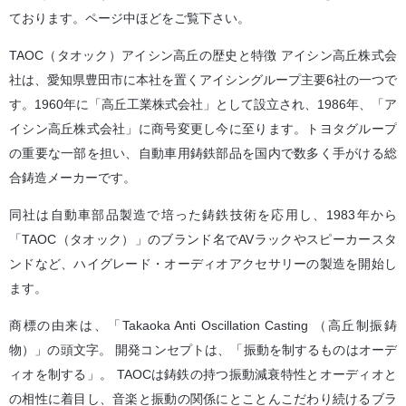
ております。ページ中ほどをご覧下さい。
TAOC（タオック）アイシン高丘の歴史と特徴
アイシン高丘株式会
社は、愛知県豊田市に本社を置くアイシングループ主要6社の一つで
す。1960年に「高丘工業株式会社」として設立され、1986年、「ア
イシン高丘株式会社」に商号変更し今に至ります。トヨタグループ
の重要な一部を担い、自動車用鋳鉄部品を国内で数多く手がける総
合鋳造メーカーです。
同社は自動車部品製造で培った鋳鉄技術を応用し、1983年から
「TAOC（タオック）」のブランド名でAVラックやスピーカースタ
ンドなど、ハイグレード・オーディオアクセサリーの製造を開始し
ます。
商標の由来は、「Takaoka Anti Oscillation Casting （高丘制振鋳
物）」の頭文字。
開発コンセプトは、「振動を制するものはオーデ
ィオを制する」。
TAOCは鋳鉄の持つ振動減衰特性とオーディオと
の相性に着目し、音楽と振動の関係にとことんこだわり続けるブラ