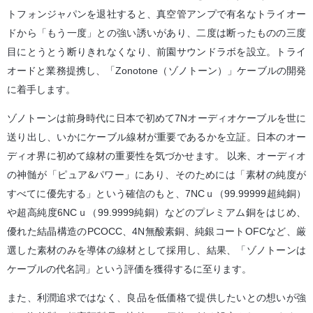
トフォンジャパンを退社すると、真空管アンプで有名なトライオー
ドから「もう一度」との強い誘いがあり、二度は断ったものの三度
目にとうとう断りきれなくなり、前園サウンドラボを設立。トライ
オードと業務提携し、「Zonotone（ゾノトーン）」ケーブルの開発
に着手します。
ゾノトーンは前身時代に日本で初めて7Nオーディオケーブルを世に
送り出し、いかにケーブル線材が重要であるかを立証。日本のオー
ディオ界に初めて線材の重要性を気づかせます。
以来、オーディオ
の神髄が「ピュア&パワー」にあり、そのためには「素材の純度が
すべてに優先する」という確信のもと、7NCｕ（99.99999超純銅）
や超高純度6NCｕ（99.9999純銅）などのプレミアム銅をはじめ、
優れた結晶構造のPCOCC、4N無酸素銅、純銀コートOFCなど、厳
選した素材のみを導体の線材として採用し、結果、「ゾノトーンは
ケーブルの代名詞」という評価を獲得するに至ります。
また、利潤追求ではなく、良品を低価格で提供したいとの想いが強