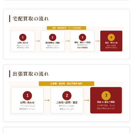
宅配買取の流れ
送料・梱包資材代 すべて当社負担
1
2
3
4
梱包・着払いで発送
お問い合わせ
査定価格をご連絡
査定・即日入金
梱包資材代金は
電話 or フォームで
電話 or メールで
着払い発送後
当社が全額負担
無料見積もり依頼
概算金額をお知らせ
最短即日お振込み
出張買取の流れ
出張費・査定料・振込手数料 無料
1
2
3
現金 or 振込で買取
ご自宅へ訪問・査定
お問い合わせ
その場で現金、または
フリーダイヤル or
専門スタッフが伺い
振込の場合もあります
無料見積フォームへ
梱包もいたします