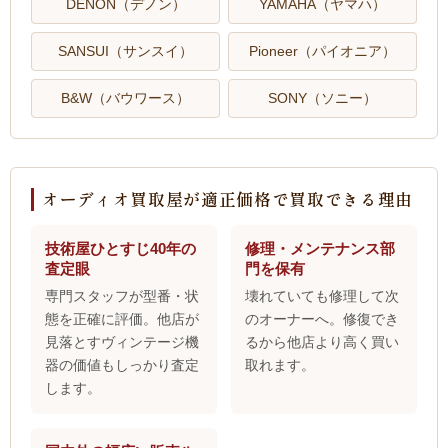
DENON（デノン）
YAMAHA（ヤマハ）
SANSUI（サンスイ）
Pioneer（パイオニア）
B&W（バウワース）
SONY（ソニー）
オーディオ買取屋が適正価格で買取できる理由
技術屋ひとすじ40年の
修理・メンテナンス部
査定眼
門を保有
専門スタッフが型番・状
壊れていても修理して次
態を正確に評価。他店が
のオーナーへ。修復でき
見落とすヴィンテージ機
るから他店より高く買い
器の価値もしっかり査定
取れます。
します。