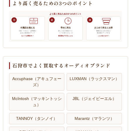
より高く売るための3つのポイント
より高く売るための3つのポイント
①
②
③
付属品を揃える
早めに売る
まとめて売るとお得
元箱・リモコン・説明書が
新しいほど高値がつく
複数点まとめて売ると
あると査定額がアップ
「いつか使うかも」が
査定額がアップする
なくても買取OK！
査定額を下げることも
ことがあります！
石狩市でよく買取するオーディオブランド
Accuphase（アキュフェー
LUXMAN（ラックスマン）
ズ）
McIntosh（マッキントッシ
JBL（ジェイビーエル）
ュ）
TANNOY（タンノイ）
Marantz（マランツ）