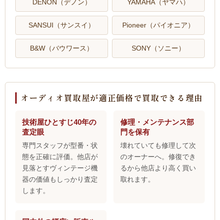
DENON（デノン）
YAMAHA（ヤマハ）
SANSUI（サンスイ）
Pioneer（パイオニア）
B&W（バウワース）
SONY（ソニー）
オーディオ買取屋が適正価格で買取できる理由
技術屋ひとすじ40年の
修理・メンテナンス部
査定眼
門を保有
専門スタッフが型番・状
壊れていても修理して次
態を正確に評価。他店が
のオーナーへ。修復でき
見落とすヴィンテージ機
るから他店より高く買い
器の価値もしっかり査定
取れます。
します。