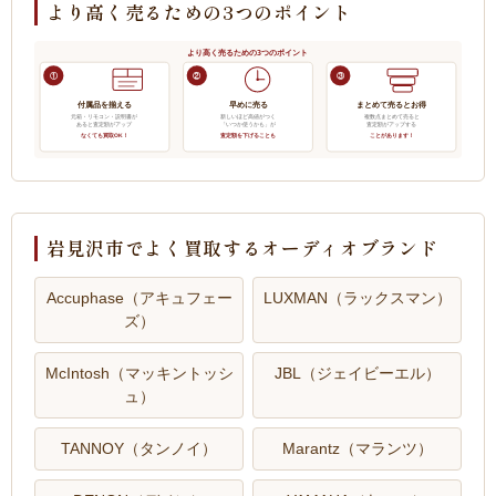
より高く売るための3つのポイント
より高く売るための3つのポイント
①
②
③
付属品を揃える
早めに売る
まとめて売るとお得
元箱・リモコン・説明書が
新しいほど高値がつく
複数点まとめて売ると
あると査定額がアップ
「いつか使うかも」が
査定額がアップする
なくても買取OK！
査定額を下げることも
ことがあります！
岩見沢市でよく買取するオーディオブランド
Accuphase（アキュフェー
LUXMAN（ラックスマン）
ズ）
McIntosh（マッキントッシ
JBL（ジェイビーエル）
ュ）
TANNOY（タンノイ）
Marantz（マランツ）