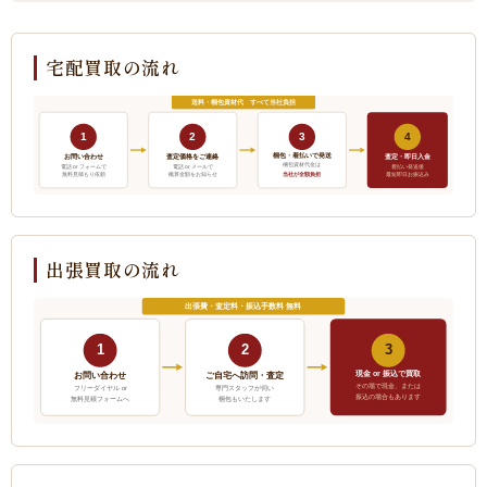
宅配買取の流れ
送料・梱包資材代 すべて当社負担
1
2
3
4
梱包・着払いで発送
お問い合わせ
査定価格をご連絡
査定・即日入金
梱包資材代金は
電話 or フォームで
電話 or メールで
着払い発送後
当社が全額負担
無料見積もり依頼
概算金額をお知らせ
最短即日お振込み
出張買取の流れ
出張費・査定料・振込手数料 無料
1
2
3
現金 or 振込で買取
ご自宅へ訪問・査定
お問い合わせ
その場で現金、または
フリーダイヤル or
専門スタッフが伺い
振込の場合もあります
無料見積フォームへ
梱包もいたします