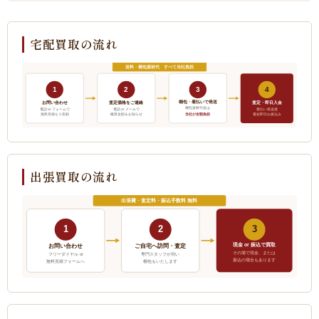
宅配買取の流れ
送料・梱包資材代 すべて当社負担
1
2
3
4
梱包・着払いで発送
お問い合わせ
査定価格をご連絡
査定・即日入金
梱包資材代金は
電話 or フォームで
電話 or メールで
着払い発送後
当社が全額負担
無料見積もり依頼
概算金額をお知らせ
最短即日お振込み
出張買取の流れ
出張費・査定料・振込手数料 無料
1
2
3
現金 or 振込で買取
ご自宅へ訪問・査定
お問い合わせ
その場で現金、または
フリーダイヤル or
専門スタッフが伺い
振込の場合もあります
無料見積フォームへ
梱包もいたします