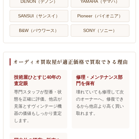
DENON（デノン）
YAMAHA（ヤマハ）
SANSUI（サンスイ）
Pioneer（パイオニア）
B&W（バウワース）
SONY（ソニー）
オーディオ買取屋が適正価格で買取できる理由
技術屋ひとすじ40年の
修理・メンテナンス部
査定眼
門を保有
専門スタッフが型番・状
壊れていても修理して次
態を正確に評価。他店が
のオーナーへ。修復でき
見落とすヴィンテージ機
るから他店より高く買い
器の価値もしっかり査定
取れます。
します。