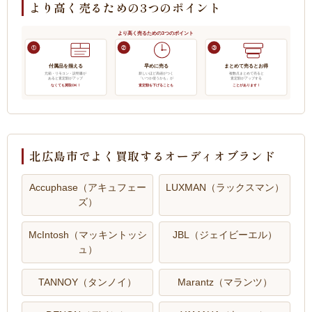
より高く売るための3つのポイント
より高く売るための3つのポイント
①
②
③
付属品を揃える
早めに売る
まとめて売るとお得
元箱・リモコン・説明書が
新しいほど高値がつく
複数点まとめて売ると
あると査定額がアップ
「いつか使うかも」が
査定額がアップする
なくても買取OK！
査定額を下げることも
ことがあります！
北広島市でよく買取するオーディオブランド
Accuphase（アキュフェー
LUXMAN（ラックスマン）
ズ）
McIntosh（マッキントッシ
JBL（ジェイビーエル）
ュ）
TANNOY（タンノイ）
Marantz（マランツ）