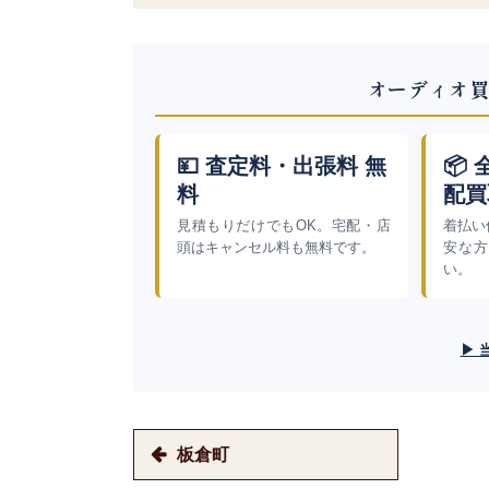
オーディオ買
💴 査定料・出張料 無
📦
料
配買
見積もりだけでもOK。宅配・店
着払い
頭はキャンセル料も無料です。
安な方
い。
▶ 
板倉町