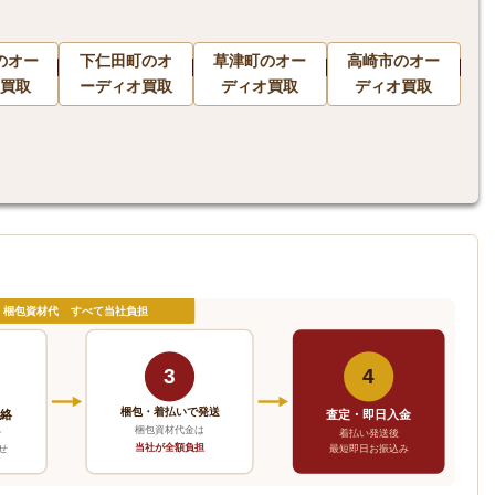
のオー
下仁田町のオ
草津町のオー
高崎市のオー
買取
ーディオ買取
ディオ買取
ディオ買取
・梱包資材代 すべて当社負担
3
4
梱包・着払いで発送
連絡
査定・即日入金
梱包資材代金は
で
着払い発送後
当社が全額負担
せ
最短即日お振込み