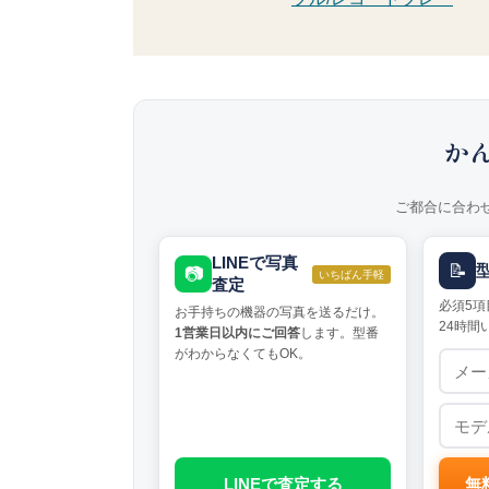
か
ご都合に合わ
LINEで写真
📝
📷
いちばん手軽
査定
必須5項
お手持ちの機器の写真を送るだけ。
24時間
1営業日以内にご回答
します。型番
がわからなくてもOK。
LINEで査定する
無