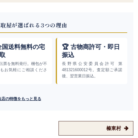
取屋が選ばれる3つの理由
 全国送料無料の宅
🏆 古物商許可・即日
取
振込
伝票を無料発行。梱包が不
長野県公安委員会許可 第
もお気軽にご相談くださ
481321600012号。査定額ご承諾
後、翌営業日振込。
当店の特徴をもっと見る
榛東村