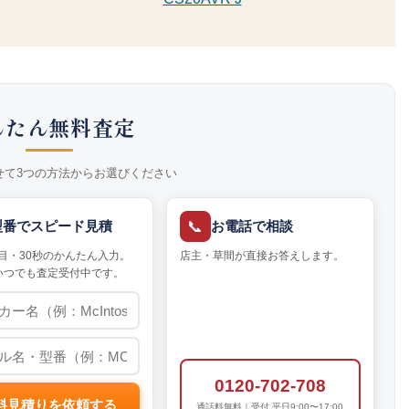
んたん無料査定
せて3つの方法からお選びください
📞
型番でスピード見積
お電話で相談
目・30秒のかんたん入力。
店主・草間が直接お答えします。
いつでも査定受付中です。
0120-702-708
料見積りを依頼する
通話料無料｜受付 平日9:00〜17:00