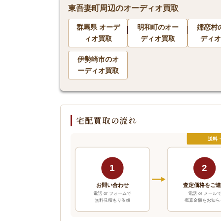
東吾妻町周辺のオーディオ買取
群馬県 オーデ
明和町のオー
嬬恋村
ィオ買取
ディオ買取
ディオ
伊勢崎市のオ
ーディオ買取
宅配買取の流れ
送料
1
2
お問い合わせ
査定価格をご
電話 or フォームで
電話 or メール
無料見積もり依頼
概算金額をお知ら