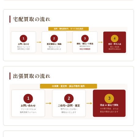
宅配買取の流れ
送料・梱包資材代 すべて当社負担
1
2
3
4
梱包・着払いで発送
お問い合わせ
査定価格をご連絡
査定・即日入金
梱包資材代金は
電話 or フォームで
電話 or メールで
着払い発送後
当社が全額負担
無料見積もり依頼
概算金額をお知らせ
最短即日お振込み
出張買取の流れ
出張費・査定料・振込手数料 無料
1
2
3
現金 or 振込で買取
ご自宅へ訪問・査定
お問い合わせ
その場で現金、または
フリーダイヤル or
専門スタッフが伺い
振込の場合もあります
無料見積フォームへ
梱包もいたします