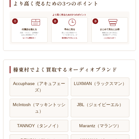
より高く売るための3つのポイント
より高く売るための3つのポイント
①
②
③
付属品を揃える
早めに売る
まとめて売るとお得
元箱・リモコン・説明書が
新しいほど高値がつく
複数点まとめて売ると
あると査定額がアップ
「いつか使うかも」が
査定額がアップする
なくても買取OK！
査定額を下げることも
ことがあります！
榛東村でよく買取するオーディオブランド
Accuphase（アキュフェー
LUXMAN（ラックスマン）
ズ）
McIntosh（マッキントッシ
JBL（ジェイビーエル）
ュ）
TANNOY（タンノイ）
Marantz（マランツ）