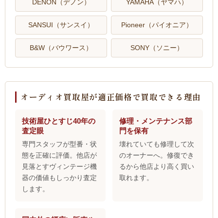
DENON（デノン）
YAMAHA（ヤマハ）
SANSUI（サンスイ）
Pioneer（パイオニア）
B&W（バウワース）
SONY（ソニー）
オーディオ買取屋が適正価格で買取できる理由
技術屋ひとすじ40年の
修理・メンテナンス部
査定眼
門を保有
専門スタッフが型番・状
壊れていても修理して次
態を正確に評価。他店が
のオーナーへ。修復でき
見落とすヴィンテージ機
るから他店より高く買い
器の価値もしっかり査定
取れます。
します。