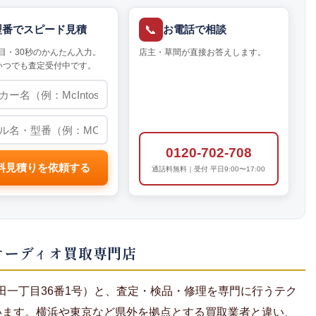
📞
型番でスピード見積
お電話で相談
目・30秒のかんたん入力。
店主・草間が直接お答えします。
いつでも査定受付中です。
0120-702-708
料見積りを依頼する
通話料無料｜受付 平日9:00〜17:00
オーディオ買取専門店
田一丁目36番1号）と、査定・検品・修理を専門に行うテク
ています。横浜や東京など県外を拠点とする買取業者と違い、