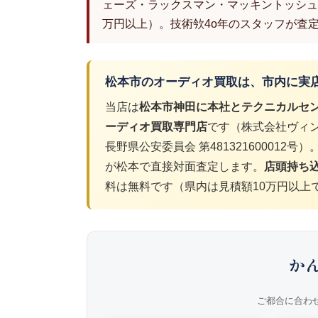
ェーズ・ラックスマン・マッキントッシュ
万円以上）。技術欦4o年のスタッフが査
松本市のオーディオ買取は、市内に実
当店は
松本市神田に本社とテクニカルセ
ーディオ買取専門店
です（株式会社ヴィン
長野県公安委員会 第48132160001
が松本で直接対面査定します。
店頭持ち
料は無料です（県内は見積額10万円以上
か
ご都合に合わ