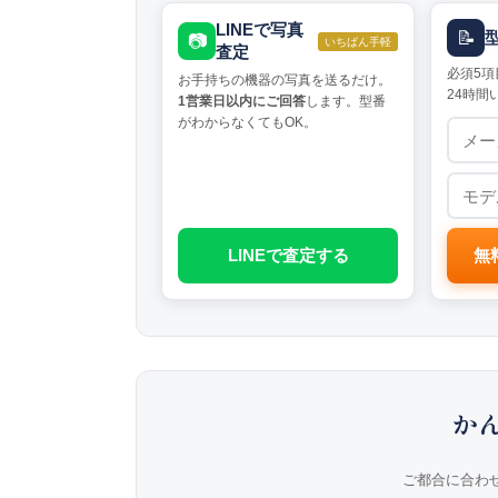
LINEで写真
📝
📷
いちばん手軽
査定
必須5項
お手持ちの機器の写真を送るだけ。
24時間
1営業日以内にご回答
します。型番
がわからなくてもOK。
LINEで査定する
無
か
ご都合に合わ