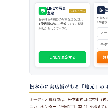
LINEで写真
📝
📷
いちばん手軽
査定
必須5項
お手持ちの機器の写真を送るだけ。
24時間
1営業日以内にご回答
します。型番
がわからなくてもOK。
LINEで査定する
無
松本市に実店舗がある「地元」の
オーディオ買取屋は、松本市神田に本社（神
ニカルセンター（神田1丁目33-4）を構え