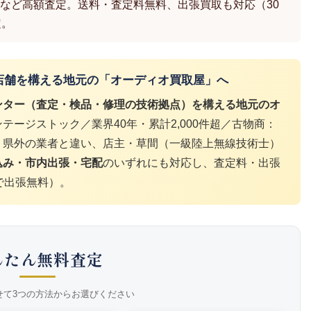
など高額査定。送料・査定料無料、出張買取も対応（30
定。
店舗を構える地元の「オーディオ買取屋」へ
ンター（査定・検品・修理の技術拠点）を構える地元のオ
テージストック／業界40年・累計2,000件超／古物商：
2号）。県外の業者と違い、店主・草間（一級陸上無線技術士）
込み・市内出張・宅配
のいずれにも対応し、査定料・出張
で出張無料）。
んたん無料査定
せて3つの方法からお選びください