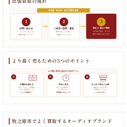
出張買取の流れ
出張費・査定料・振込手数料 無料
1
2
3
現金 or 振込で買取
ご自宅へ訪問・査定
お問い合わせ
その場で現金、または
フリーダイヤル or
専門スタッフが伺い
振込の場合もあります
無料見積フォームへ
梱包もいたします
より高く売るための3つのポイント
より高く売るための3つのポイント
①
②
③
付属品を揃える
早めに売る
まとめて売るとお得
元箱・リモコン・説明書が
新しいほど高値がつく
複数点まとめて売ると
あると査定額がアップ
「いつか使うかも」が
査定額がアップする
なくても買取OK！
査定額を下げることも
ことがあります！
牧之原市でよく買取するオーディオブランド