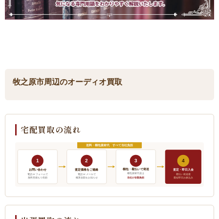
牧之原市周辺のオーディオ買取
宅配買取の流れ
送料・梱包資材代 すべて当社負担
1
2
3
4
梱包・着払いで発送
お問い合わせ
査定価格をご連絡
査定・即日入金
梱包資材代金は
電話 or フォームで
電話 or メールで
着払い発送後
当社が全額負担
無料見積もり依頼
概算金額をお知らせ
最短即日お振込み