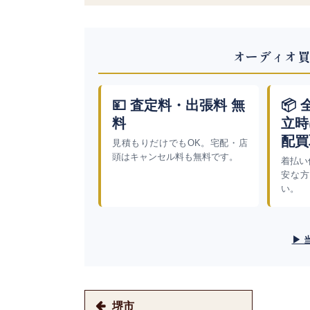
オーディオ買
💴 査定料・出張料 無
📦
料
立時
配買
見積もりだけでもOK。宅配・店
頭はキャンセル料も無料です。
着払い
安な方
い。
▶ 
堺市