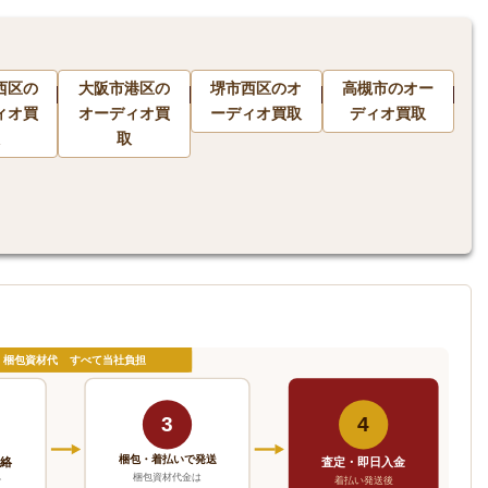
西区の
大阪市港区の
堺市西区のオ
高槻市のオー
ィオ買
オーディオ買
ーディオ買取
ディオ買取
取
・梱包資材代 すべて当社負担
3
4
梱包・着払いで発送
連絡
査定・即日入金
梱包資材代金は
で
着払い発送後