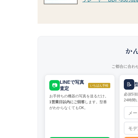
か
ご都合に合わ
LINEで写真
📝
📷
いちばん手軽
査定
必須5項
お手持ちの機器の写真を送るだけ。
24時間
1営業日以内にご回答
します。型番
がわからなくてもOK。