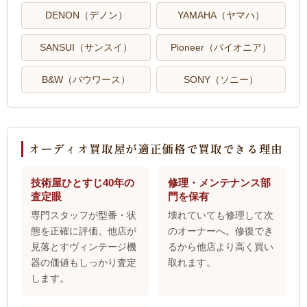
DENON（デノン）
YAMAHA（ヤマハ）
SANSUI（サンスイ）
Pioneer（パイオニア）
B&W（バウワース）
SONY（ソニー）
オーディオ買取屋が適正価格で買取できる理由
技術屋ひとすじ40年の
修理・メンテナンス部
査定眼
門を保有
専門スタッフが型番・状
壊れていても修理して次
態を正確に評価。他店が
のオーナーへ。修復でき
見落とすヴィンテージ機
るから他店より高く買い
器の価値もしっかり査定
取れます。
します。