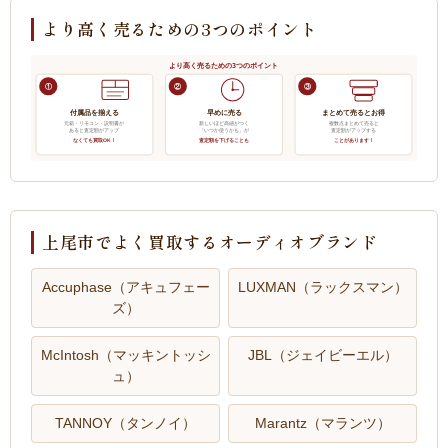
より高く売るための3つのポイント
より高く売るための3つのポイント
①
②
③
付属品を揃える
早めに売る
まとめて売るとお得
元箱・リモコン・説明書が
新しいほど高値がつく
複数点まとめて売ると
あると査定額がアップ
「いつか使うかも」が
査定額がアップする
なくても買取OK！
査定額を下げることも
ことがあります！
上尾市でよく買取するオーディオブランド
Accuphase（アキュフェー
LUXMAN（ラックスマン）
ズ）
McIntosh（マッキントッシ
JBL（ジェイビーエル）
ュ）
TANNOY（タンノイ）
Marantz（マランツ）