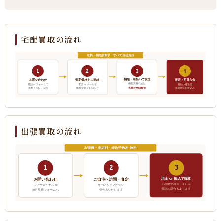
宅配買取の流れ
送料・梱包資材代 すべて当社負担
1
2
3
4
梱包・着払いで発送
お問い合わせ
査定価格をご連絡
査定・即日入金
梱包資材代金は
電話 or フォームで
電話 or メールで
着払い発送後
当社が全額負担
無料見積もり依頼
概算金額をお知らせ
最短即日お振込み
出張買取の流れ
出張費・査定料・振込手数料 無料
1
2
3
現金 or 振込で買取
ご自宅へ訪問・査定
お問い合わせ
その場で現金、または
フリーダイヤル or
専門スタッフが伺い
振込の場合もあります
無料見積フォームへ
梱包もいたします