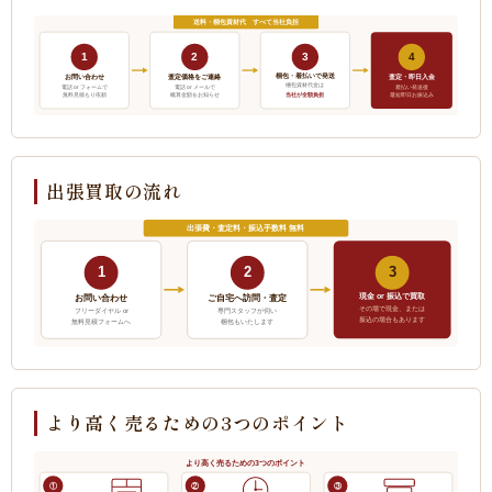
送料・梱包資材代 すべて当社負担
1
2
3
4
梱包・着払いで発送
お問い合わせ
査定価格をご連絡
査定・即日入金
梱包資材代金は
電話 or フォームで
電話 or メールで
着払い発送後
当社が全額負担
無料見積もり依頼
概算金額をお知らせ
最短即日お振込み
出張買取の流れ
出張費・査定料・振込手数料 無料
1
2
3
現金 or 振込で買取
ご自宅へ訪問・査定
お問い合わせ
その場で現金、または
フリーダイヤル or
専門スタッフが伺い
振込の場合もあります
無料見積フォームへ
梱包もいたします
より高く売るための3つのポイント
より高く売るための3つのポイント
①
②
③