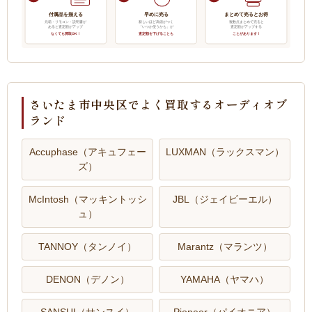
付属品を揃える
早めに売る
まとめて売るとお得
元箱・リモコン・説明書が
新しいほど高値がつく
複数点まとめて売ると
あると査定額がアップ
「いつか使うかも」が
査定額がアップする
なくても買取OK！
査定額を下げることも
ことがあります！
さいたま市中央区でよく買取するオーディオブ
ランド
Accuphase（アキュフェー
LUXMAN（ラックスマン）
ズ）
McIntosh（マッキントッシ
JBL（ジェイビーエル）
ュ）
TANNOY（タンノイ）
Marantz（マランツ）
DENON（デノン）
YAMAHA（ヤマハ）