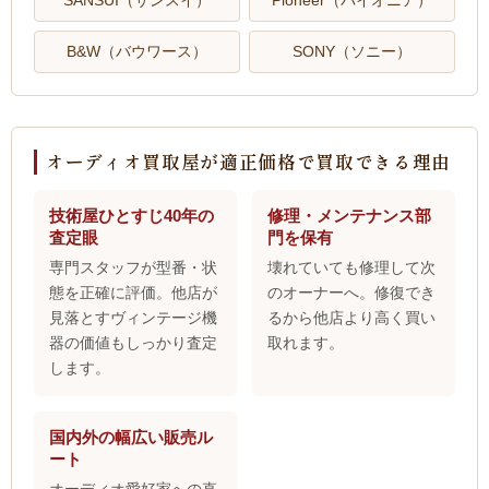
SANSUI（サンスイ）
Pioneer（パイオニア）
B&W（バウワース）
SONY（ソニー）
オーディオ買取屋が適正価格で買取できる理由
技術屋ひとすじ40年の
修理・メンテナンス部
査定眼
門を保有
専門スタッフが型番・状
壊れていても修理して次
態を正確に評価。他店が
のオーナーへ。修復でき
見落とすヴィンテージ機
るから他店より高く買い
器の価値もしっかり査定
取れます。
します。
国内外の幅広い販売ル
ート