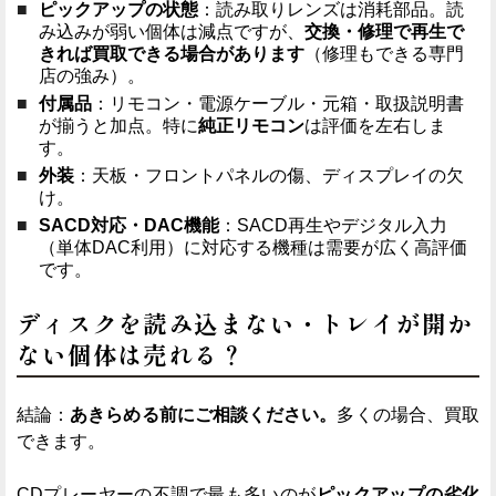
ピックアップの状態
：読み取りレンズは消耗部品。読
み込みが弱い個体は減点ですが、
交換・修理で再生で
きれば買取できる場合があります
（修理もできる専門
店の強み）。
付属品
：リモコン・電源ケーブル・元箱・取扱説明書
が揃うと加点。特に
純正リモコン
は評価を左右しま
す。
外装
：天板・フロントパネルの傷、ディスプレイの欠
け。
SACD対応・DAC機能
：SACD再生やデジタル入力
（単体DAC利用）に対応する機種は需要が広く高評価
です。
ディスクを読み込まない・トレイが開か
ない個体は売れる？
結論：
あきらめる前にご相談ください。
多くの場合、買取
できます。
CDプレーヤーの不調で最も多いのが
ピックアップの劣化