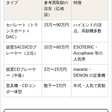
タイプ
参考買取額の
特徴
目安（応相
談）
セパレート（トラ
15万〜90万円
ハイエンドの頂
ンスポート＋
点。高額機多数
DAC）
据置SACD/CDプ
10万〜60万円
ESOTERIC・
レーヤー（上位）
Accuphase 等の
人気帯
据置CDプレーヤ
2万〜15万円
marantz・
ー（中級）
DENON の定番機
普及機・CDコン
数千〜3万円
年式・人気で変動
ポ一体型