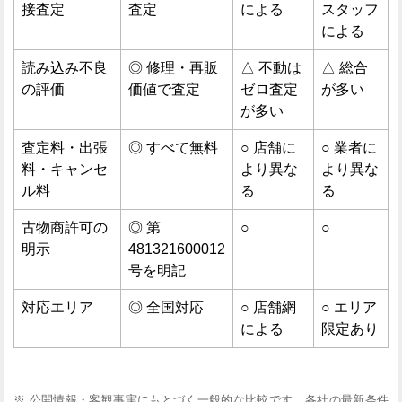
接査定
査定
による
スタッフ
による
読み込み不良
◎ 修理・再販
△ 不動は
△ 総合
の評価
価値で査定
ゼロ査定
が多い
が多い
査定料・出張
◎ すべて無料
○ 店舗に
○ 業者に
料・キャンセ
より異な
より異な
ル料
る
る
古物商許可の
◎ 第
○
○
明示
481321600012
号を明記
対応エリア
◎ 全国対応
○ 店舗網
○ エリア
による
限定あり
※ 公開情報・客観事実にもとづく一般的な比較です。各社の最新条件