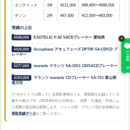
エソテリック
3件
¥121,000
¥98,400〜¥588,000
デノン
2件
¥47,500
¥12,000〜¥83,000
実績の上位
ESOTELIC P-02 SACDプレーヤー 愛知県
¥588,000
×
Accuphase アキュフェーズ DP700 SA-CD/CD プ
¥520,000
LINE で相談
レーヤー
marantz マランツ SA-10S1 CD/SACDプレーヤー
¥277,000
マランツ marantz CDプレーヤー SA-7S1 富山県
¥193,000
滑川市
※ 当サイトで公開している買取事例のうち、買取額を記録している
案件の集計です（2026年8月11日時点）。状態・付属品・市況によ
り実際の査定額は変動します。ジャンル別・ブランド別の全体集計は
買取実績データ
をご覧ください。