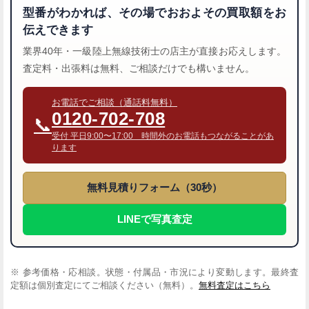
型番がわかれば、その場でおおよその買取額をお
伝えできます
業界40年・一級陸上無線技術士の店主が直接お応えします。
査定料・出張料は無料、ご相談だけでも構いません。
お電話でご相談（通話料無料）
0120-702-708
📞
受付 平日9:00〜17:00 時間外のお電話もつながることがあ
ります
無料見積りフォーム（30秒）
LINEで写真査定
※ 参考価格・応相談。状態・付属品・市況により変動します。最終査
定額は個別査定にてご相談ください（無料）。
無料査定はこちら