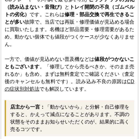
（読み込まない・音飛び）
と
トレイ開閉の不良（ゴムベル
トの劣化）
です。これらは
修理・部品交換で再生できるこ
とが多い
故障で、当店では再販・修理価値が見込める場合
に買取いたします。名機ほど部品需要・修理需要があるた
め、動かない個体でも値段がつくケースが少なくありませ
ん。
一方で、価値が見込めない普及機などは
値段がつかないこ
ともございます
。「修理してから売るべきか、そのまま売
れるか」も含め、まずは無料査定でご確認ください（査定
後のキャンセルも無料です）。読み込み不良の原因は
CD
の症状別対処法
でも解説しています。
店主から一言：
「動かないから」と分解・自己修理を
すると、かえって減点になることがあります。不調の
状態をそのままお知らせいただくのが、結果的に高く
売るコツです。