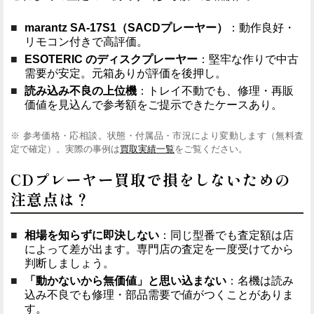
marantz SA-17S1（SACDプレーヤー）
：動作良好・
リモコン付きで高評価。
ESOTERIC のディスクプレーヤー
：堅牢な作りで中古
需要が安定。元箱ありが評価を後押し。
読み込み不良の上位機
：トレイ不動でも、修理・再販
価値を見込んで参考額をご提示できたケースあり。
※ 参考価格・応相談。状態・付属品・市況により変動します（無料査
定で確定）。実際の事例は
買取実績一覧
をご覧ください。
CDプレーヤー買取で損をしないための
注意点は？
相場を知らずに即決しない
：同じ型番でも査定額は店
によって差が出ます。専門店の査定を一度受けてから
判断しましょう。
「動かないから無価値」と思い込まない
：名機は読み
込み不良でも修理・部品需要で値がつくことがありま
す。