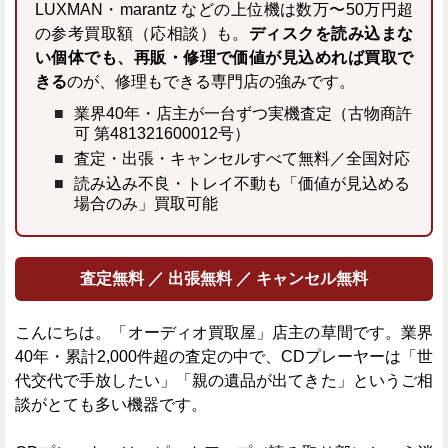
LUXMAN・marantz などの上位機は数万〜50万円超
の参考買取額（応相談）も。
ディスクを読み込まな
い個体でも、再販・修理で価値が見込めれば買取で
きる
のが、修理もできる専門店の強みです。
業界40年・店主が一台ずつ実機査定（古物商許
可 第481321600012号）
査定・出張・キャンセルすべて無料／全国対応
読み込み不良・トレイ不動も「価値が見込める
場合のみ」買取可能
査定無料 ／ 出張無料 ／ キャンセル無料
こんにちは。「オーディオ買取屋」店主の草間です。業界
40年・累計2,000件超の査定の中で、CDプレーヤーは「世
代交代で手放したい」「親の遺品が出てきた」というご相
談がとても多い機器です。