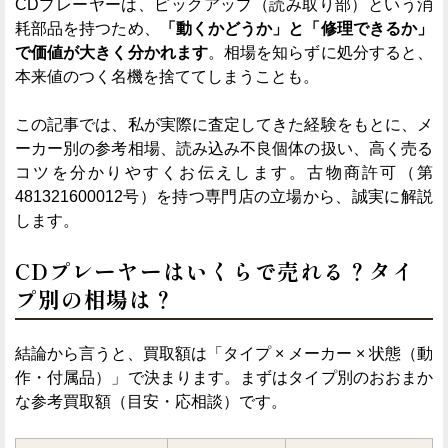
CDプレーヤーは、ピックアップ（読み取り部）という消
耗部品を持つため、
「動くかどうか」と「修理できるか」
で価値が大きく分かれます
。相場を知らずに処分すると、
本来値のつく名機を捨ててしまうことも。
この記事では、私が実際に査定してきた経験をもとに、メ
ーカー別の参考相場、読み込み不良個体の扱い、高く売る
コツを分かりやすくお伝えします。古物商許可（第
481321600012号）を持つ専門店の立場から、誠実に解説
します。
CDプレーヤーはいくらで売れる？タイ
プ別の相場は？
結論から言うと、買取額は「タイプ × メーカー × 状態（動
作・付属品）」で決まります。まずはタイプ別のおおまか
な参考買取額（目安・応相談）です。