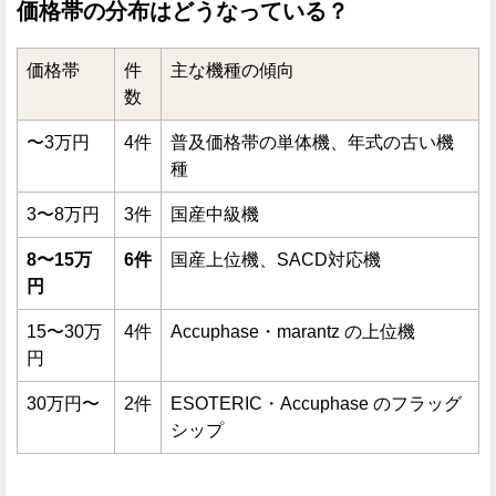
価格帯の分布はどうなっている？
価格帯
件
主な機種の傾向
数
〜3万円
4件
普及価格帯の単体機、年式の古い機
種
3〜8万円
3件
国産中級機
8〜15万
6件
国産上位機、SACD対応機
円
15〜30万
4件
Accuphase・marantz の上位機
円
30万円〜
2件
ESOTERIC・Accuphase のフラッグ
シップ