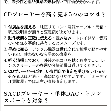
で、
希少性と部品供給の兼ね合い
で評価が分かれます。
CDプレーヤーを高く売る5つのコツは？
付属品を揃える
：純正リモコン・電源ケーブル・元箱・
取扱説明書が揃うと査定額が上がります。
動作状態を正確に伝える
：読み込み・トレイ開閉・音飛
びの有無を事前に共有するとスムーズです。
早めに売る
：デジタル機器は世代交代で相場が動きやす
いもの。使わないなら早めの査定を。
軽く清掃しておく
：外装のホコリを拭く程度でOK。レ
ンズクリーナーの多用や分解清掃は避けてください。
CDプレーヤーに詳しい専門店で査定を受ける
：価値が
分かる店ほど適正・高額になりやすいです。「オーディ
オ買取屋」では店主が直接査定します。
SACDプレーヤー・単体DAC・トラン
スポートも対象？