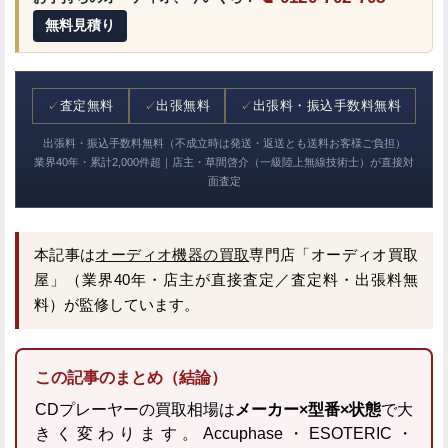
無料見積り
✓
査定無料
✓
出張無料
✓
出張料・振込手数料無料
出張料・振込手数料無料（不成立時は発送・返送とも送料お客様ご負担）
業界40年・累計2,000件超｜店主・草間啓介（一級陸上無線技術士）が直接対
面査定
本記事は
オーディオ機器の買取
専門店「オーディオ買取
屋」（業界40年・店主が直接査定／査定料・出張料無
料）が監修しています。
この記事のまとめ（結論）
CDプレーヤーの買取相場は
メーカー×型番×状態
で大
きく変わります。Accuphase・ESOTERIC・