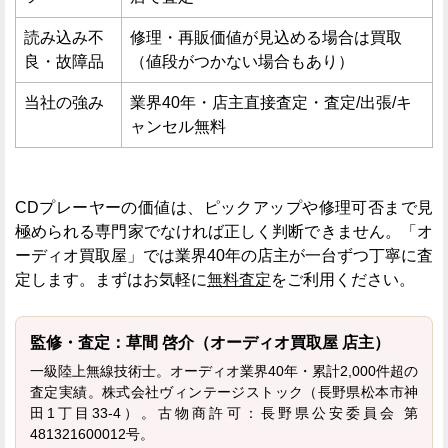
読み込み不
修理・再販価値が見込める場合は買取
良・故障品
（値段がつかない場合もあり）
当社の強み
業界40年・店主直接査定・査定/出張/キ
ャンセル無料
CDプレーヤーの価値は、ピックアップや修理可否まで見
極められる専門家でなければ正しく判断できません。「オ
ーディオ買取屋」では業界40年の店主が一台ずつ丁寧に査
定します。まずはお気軽に
無料査定
をご利用ください。
監修・査定：草間 啓介（オーディオ買取屋 店主）
一級陸上無線技術士。オーディオ業界40年・累計2,000件超の
査定実績。株式会社ヴィンテージストック（長野県松本市神
田1丁目33-4）。古物商許可：長野県公安委員会 第
481321600012号。