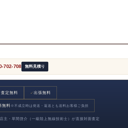
0-702-708
無料見積り
査定無料
出張無料
✓
✓
料無料
※不成立時は発送・返送とも送料お客様ご負担
件超｜店主・草間啓介（一級陸上無線技術士）が直接対面査定