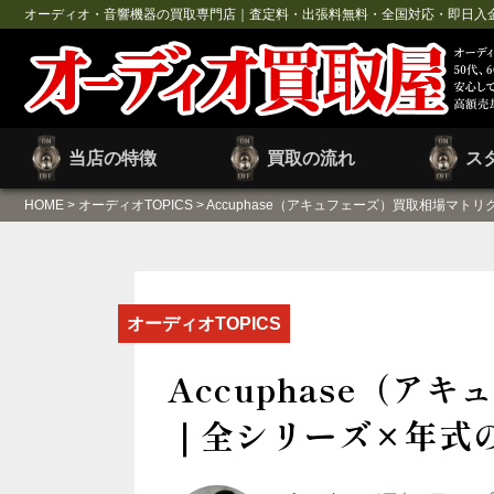
オーディオ・音響機器の買取専門店｜査定料・出張料無料・全国対応・即日入
当店の特徴
買取の流れ
ス
HOME
>
オーディオTOPICS
>
Accuphase（アキュフェーズ）買取相場マト
オーディオTOPICS
Accuphase（
｜全シリーズ×年式の