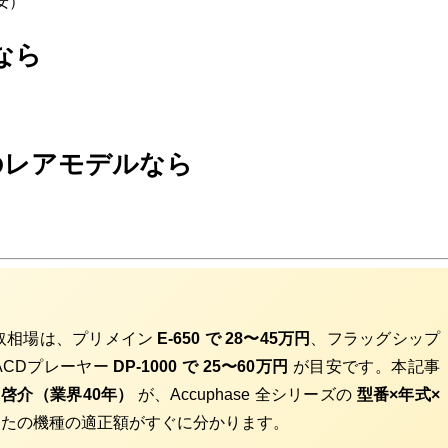
目安）
なら
等のレアモデルなら
の買取相場は、プリメイン
E-650 で 28〜45万円
、フラッグシップ
ACDプレーヤー
DP-1000 で 25〜60万円
が目安です。本記事
 啓介（業界40年）
が、Accuphase 全シリーズの
型番×年式×
たの機種の適正額がすぐに分かります。