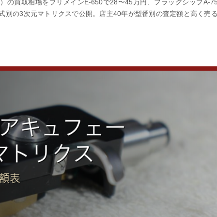
ーズ）の買取相場をプリメインE-650で28〜45万円、フラッグシップA-7
年式別の3次元マトリクスで公開。店主40年が型番別の査定額と高く売