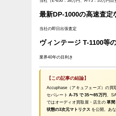
当社（E-650：38万円、A-75：55万円
最新DP-1000の高速査定
当社の即日出張査定
ヴィンテージ T-1100
業界40年の目利き
【この記事の結論】
Accuphase（アキュフェーズ）
セパレート
A-75 で 35〜85万円
、S
ではオーディオ買取屋・店主の
草間
状態の3次元マトリクス
を公開。あな