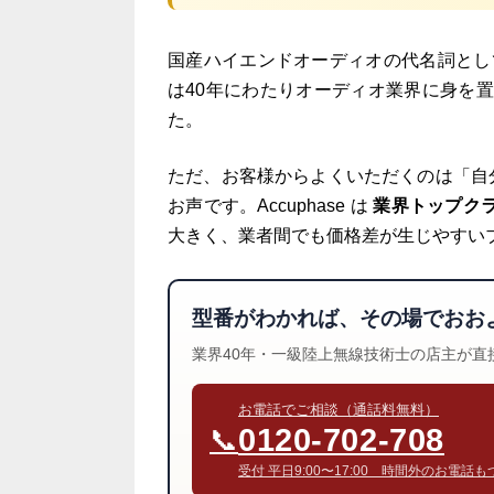
国産ハイエンドオーディオの代名詞と
は40年にわたりオーディオ業界に身を置き
た。
ただ、お客様からよくいただくのは「自
お声です。Accuphase は
業界トップク
大きく、業者間でも価格差が生じやすい
型番がわかれば、その場でおお
業界40年・一級陸上無線技術士の店主が
お電話でご相談（通話料無料）
0120-702-708
📞
受付 平日9:00〜17:00 時間外のお電