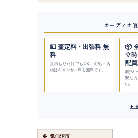
オーディオ買
💴 査定料・出張料 無
📦
料
立時
配買
見積もりだけでもOK。宅配・店
頭はキャンセル料も無料です。
着払い
安な方
い。
▶ 
気仙沼市