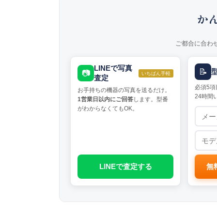
か
ご都合に合わ
LINEで写真
📝
📷
いちばん手軽
査定
必須5項
お手持ちの機器の写真を送るだけ。
24時間
1営業日以内にご回答
します。型番
がわからなくてもOK。
LINEで査定する
無