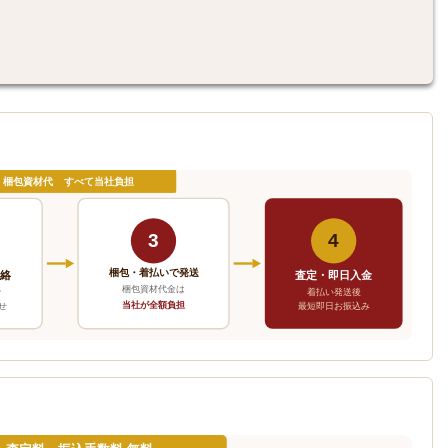
・梱包資材代 すべて当社負担
3
4
梱包・着払いで発送
連絡
査定・即日入金
梱包資材代金は
で
着払い発送後
当社が全額負担
せ
最短即日お振込み