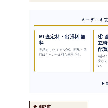
オーディオ買
💴 査定料・出張料 無
📦
料
立時
配買
見積もりだけでもOK。宅配・店
頭はキャンセル料も無料です。
着払い
安な方
い。
▶ 
釧路市