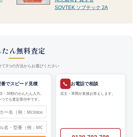
SOVTEK ソブテック 2A
んたん無料査定
せて3つの方法からお選びください
📞
型番でスピード見積
お電話で相談
目・30秒のかんたん入力。
店主・草間が直接お答えします。
いつでも査定受付中です。