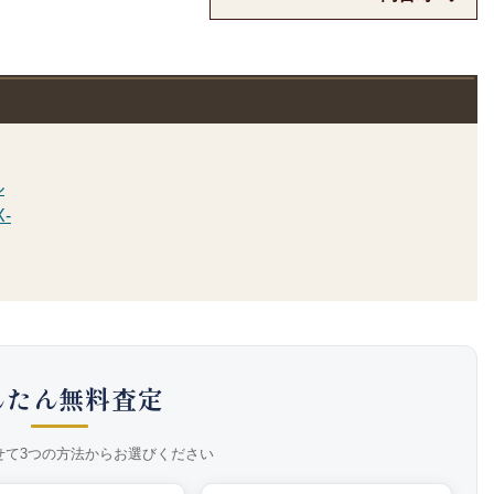
ル
-
んたん無料査定
せて3つの方法からお選びください