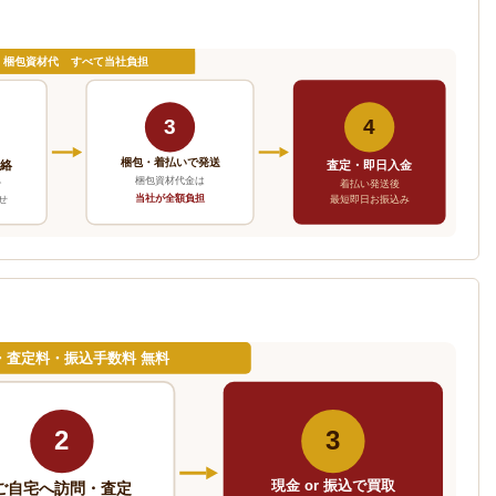
・梱包資材代 すべて当社負担
3
4
梱包・着払いで発送
連絡
査定・即日入金
梱包資材代金は
で
着払い発送後
当社が全額負担
せ
最短即日お振込み
・査定料・振込手数料 無料
2
3
現金 or 振込で買取
ご自宅へ訪問・査定