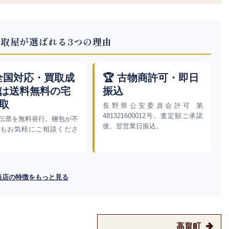
取屋が選ばれる3つの理由
 全国対応・買取成
🏆 古物商許可・即日
は送料無料の宅
振込
取
長野県公安委員会許可 第
481321600012号。査定額ご承諾
伝票を無料発行。梱包が不
後、翌営業日振込。
もお気軽にご相談くださ
当店の特徴をもっと見る
高畠町