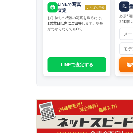
LINEで写真
📝
📷
いちばん手軽
査定
必須5項
お手持ちの機器の写真を送るだけ。
24時間
1営業日以内にご回答
します。型番
がわからなくてもOK。
LINEで査定する
無