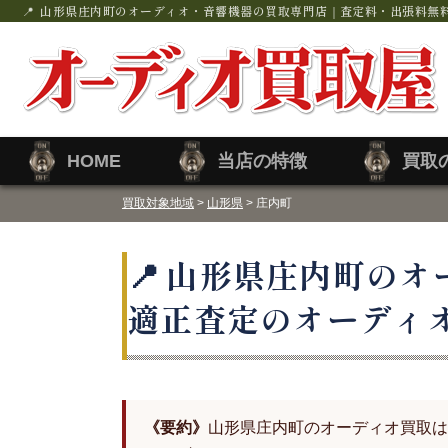
山形県庄内町のオーディオ・音響機器の買取専門店｜査定料・出張料無
HOME
当店の特徴
買取
買取対象地域
>
山形県
> 庄内町
山形県庄内町のオ
適正査定のオーディ
《要約》
山形県庄内町のオーディオ買取は