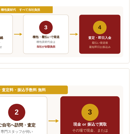
・梱包資材代 すべて当社負担
3
4
梱包・着払いで発送
連絡
査定・即日入金
梱包資材代金は
で
着払い発送後
当社が全額負担
せ
最短即日お振込み
・査定料・振込手数料 無料
2
3
現金 or 振込で買取
ご自宅へ訪問・査定
その場で現金、または
専門スタッフが伺い