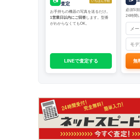
📷
いちばん手軽
査定
必須5項
お手持ちの機器の写真を送るだけ。
24時間
1営業日以内にご回答
します。型番
がわからなくてもOK。
LINEで査定する
無