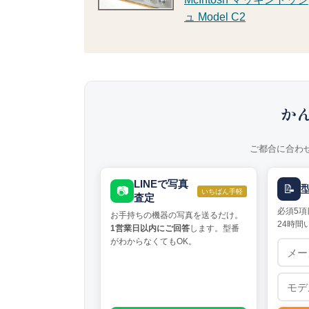
ュ Model C2
か
ご都合に合わ
LINEで写真
📝
📷
いちばん手軽
査定
必須5項
お手持ちの機器の写真を送るだけ。
24時間
1営業日以内にご回答
します。型番
がわからなくてもOK。