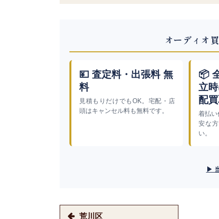
オーディオ買
💴 査定料・出張料 無
📦
料
立時
配買
見積もりだけでもOK。宅配・店
頭はキャンセル料も無料です。
着払い
安な方
い。
▶ 
荒川区