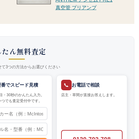
真空管 プリアンプ
んたん無料査定
せて3つの方法からお選びください
📞
型番でスピード見積
お電話で相談
目・30秒のかんたん入力。
店主・草間が直接お答えします。
いつでも査定受付中です。