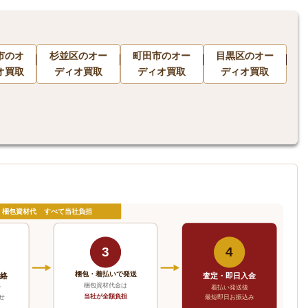
市のオ
杉並区のオー
町田市のオー
目黒区のオー
オ買取
ディオ買取
ディオ買取
ディオ買取
・梱包資材代 すべて当社負担
3
4
梱包・着払いで発送
連絡
査定・即日入金
梱包資材代金は
で
着払い発送後
当社が全額負担
せ
最短即日お振込み