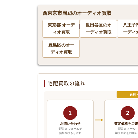
西東京市周辺のオーディオ買取
東京都 オーデ
世田谷区のオ
八王子
ィオ買取
ーディオ買取
ーディ
豊島区のオー
ディオ買取
宅配買取の流れ
送料
1
2
お問い合わせ
査定価格をご
電話 or フォームで
電話 or メール
無料見積もり依頼
概算金額をお知ら