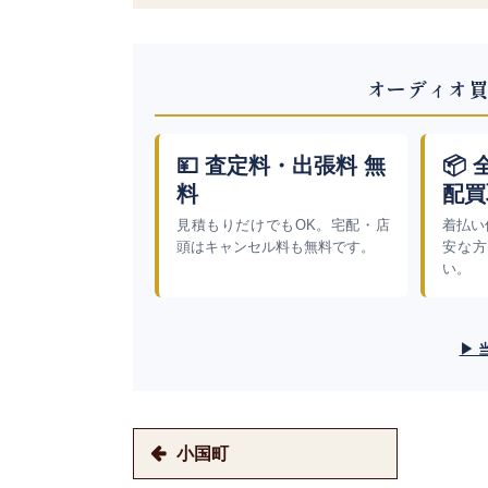
オーディオ買
💴 査定料・出張料 無
📦
料
配買
見積もりだけでもOK。宅配・店
着払い
頭はキャンセル料も無料です。
安な方
い。
▶ 
小国町