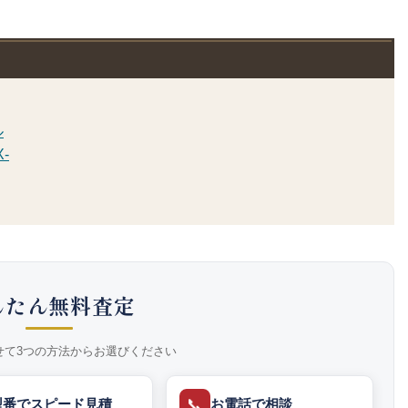
ル
-
んたん無料査定
せて3つの方法からお選びください
📞
型番でスピード見積
お電話で相談