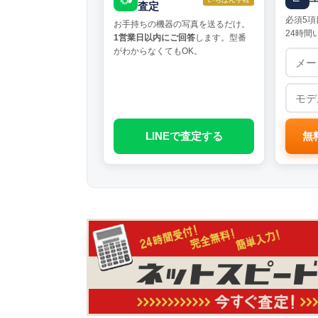
査定
必須5項
お手持ちの機器の写真を送るだけ。
24時間
1営業日以内にご回答
します。型番
がわからなくてもOK。
LINEで査定する
無