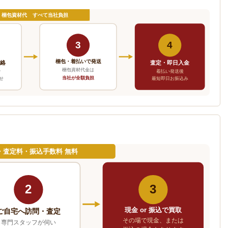
・梱包資材代 すべて当社負担
3
4
梱包・着払いで発送
連絡
査定・即日入金
梱包資材代金は
で
着払い発送後
当社が全額負担
せ
最短即日お振込み
・査定料・振込手数料 無料
2
3
現金 or 振込で買取
ご自宅へ訪問・査定
その場で現金、または
専門スタッフが伺い