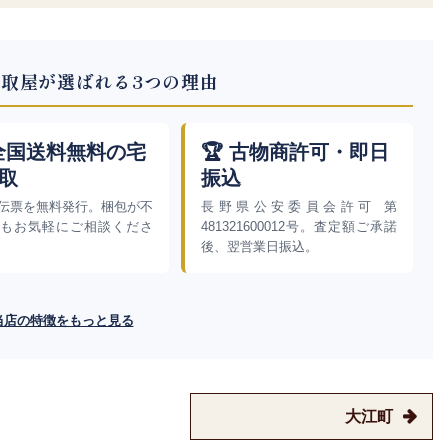
取屋が選ばれる3つの理由
 全国送料無料の宅
🏆 古物商許可・即日
取
振込
伝票を無料発行。梱包が不
長野県公安委員会許可 第
もお気軽にご相談くださ
481321600012号。査定額ご承諾
後、翌営業日振込。
当店の特徴をもっと見る
大江町