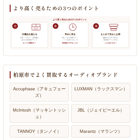
より高く売るための3つのポイント
より高く売るための3つのポイント
①
②
③
付属品を揃える
早めに売る
まとめて売るとお得
元箱・リモコン・説明書が
新しいほど高値がつく
複数点まとめて売ると
あると査定額がアップ
「いつか使うかも」が
査定額がアップする
なくても買取OK！
査定額を下げることも
ことがあります！
柏原市でよく買取するオーディオブランド
Accuphase（アキュフェー
LUXMAN（ラックスマン）
ズ）
McIntosh（マッキントッシ
JBL（ジェイビーエル）
ュ）
TANNOY（タンノイ）
Marantz（マランツ）