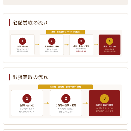
宅配買取の流れ
送料・梱包資材代 すべて当社負担
1
2
3
4
梱包・着払いで発送
お問い合わせ
査定価格をご連絡
査定・即日入金
梱包資材代金は
電話 or フォームで
電話 or メールで
着払い発送後
当社が全額負担
無料見積もり依頼
概算金額をお知らせ
最短即日お振込み
出張買取の流れ
出張費・査定料・振込手数料 無料
1
2
3
現金 or 振込で買取
ご自宅へ訪問・査定
お問い合わせ
その場で現金、または
フリーダイヤル or
専門スタッフが伺い
振込の場合もあります
無料見積フォームへ
梱包もいたします