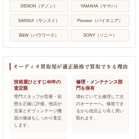
DENON（デノン）
YAMAHA（ヤマハ）
SANSUI（サンスイ）
Pioneer（パイオニア）
B&W（バウワース）
SONY（ソニー）
オーディオ買取屋が適正価格で買取できる理由
技術屋ひとすじ40年の
修理・メンテナンス部
査定眼
門を保有
専門スタッフが型番・状
壊れていても修理して次
態を正確に評価。他店が
のオーナーへ。修復でき
見落とすヴィンテージ機
るから他店より高く買い
器の価値もしっかり査定
取れます。
します。