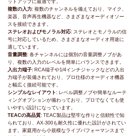
ットアップに最適です。
複数の入力
: 複数のチャンネルを備えており、マイク、
楽器、音声再生機器など、さまざまなオーディオソー
スを接続できます。
ステレオおよびモノラル対応
: ステレオとモノラルの信
号に対応しているため、さまざまなオーディオ用途に
適しています。
音量調整
: 各チャンネルには個別の音量調整ノブがあ
り、複数の入力のレベルを簡単にバランスできます。
入出力端子
: RCA端子や1/4インチジャックなどの入出
力端子が装備されており、プロ仕様のオーディオ機器
と幅広く接続可能です。
シンプルなレイアウト
: レベル調整ノブや簡単なルーテ
ィングオプションが備わっており、プロでなくても使
いやすい設計になっています。
TEACの高品質
: TEAC製品は堅牢な作りと信頼性で知
られており、AX-300も耐久性に優れた設計がされてい
ます。家庭用から小規模なライブパフォーマンスまで