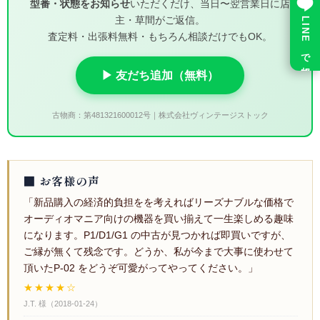
型番・状態をお知らせ
いただくだけ、当日〜翌営業日に店
主・草間がご返信。
LINE で相談
査定料・出張料無料・もちろん相談だけでもOK。
▶ 友だち追加（無料）
古物商：第481321600012号｜株式会社ヴィンテージストック
■ お客様の声
「新品購入の経済的負担をを考えればリーズナブルな価格で
オーディオマニア向けの機器を買い揃えて一生楽しめる趣味
になります。P1/D1/G1 の中古が見つかれば即買いですが、
ご縁が無くて残念です。どうか、私が今まで大事に使わせて
頂いたP-02 をどうぞ可愛がってやってください。」
★★★★☆
J.T. 様
（
2018-01-24
）