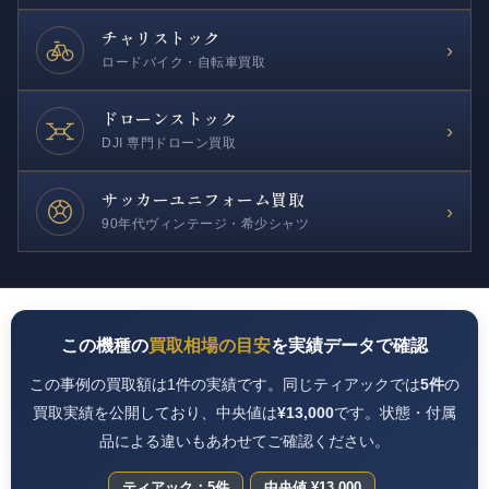
チャリストック
›
ロードバイク・自転車買取
ドローンストック
›
DJI 専門ドローン買取
サッカー
ユニフォーム買取
›
90年代ヴィンテージ・希少シャツ
この機種の
買取相場の目安
を実績データで確認
この事例の買取額は1件の実績です。同じティアックでは
5件
の
買取実績を公開しており、中央値は
¥13,000
です。状態・付属
品による違いもあわせてご確認ください。
ティアック：5件
中央値 ¥13,000