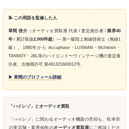
📝 この用語を監修した人
草間 啓介
（オーディオ買取屋 代表 / 査定責任者 /
業界40
年
/ 累計取扱
2,000件超
）— 第一級陸上無線技術士（無線1
級）。1985年から Accuphase・LUXMAN・McIntosh・
TANNOY・JBL等のハイエンド〜ヴィンテージ機の査定責
任者。古物商許可 第481321600012号。
▶ 草間のプロフィール詳細
「ハイレゾ」とオーディオ買取
「ハイレゾ」に関わるオーディオ機器の売却も、松本市
の実店舗・業界40年の
オーディオ買取屋
にご相談くださ