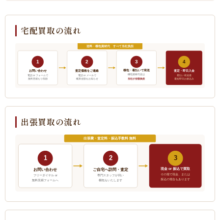
宅配買取の流れ
送料・梱包資材代 すべて当社負担
1
2
3
4
梱包・着払いで発送
お問い合わせ
査定価格をご連絡
査定・即日入金
梱包資材代金は
電話 or フォームで
電話 or メールで
着払い発送後
当社が全額負担
無料見積もり依頼
概算金額をお知らせ
最短即日お振込み
出張買取の流れ
出張費・査定料・振込手数料 無料
1
2
3
現金 or 振込で買取
ご自宅へ訪問・査定
お問い合わせ
その場で現金、または
フリーダイヤル or
専門スタッフが伺い
振込の場合もあります
無料見積フォームへ
梱包もいたします