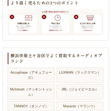
より高く売るための3つのポイント
より高く売るための3つのポイント
①
②
③
付属品を揃える
早めに売る
まとめて売るとお得
元箱・リモコン・説明書が
新しいほど高値がつく
複数点まとめて売ると
あると査定額がアップ
「いつか使うかも」が
査定額がアップする
なくても買取OK！
査定額を下げることも
ことがあります！
横浜市保土ケ谷区でよく買取するオーディオブ
ランド
Accuphase（アキュフェー
LUXMAN（ラックスマン）
ズ）
McIntosh（マッキントッシ
JBL（ジェイビーエル）
ュ）
TANNOY（タンノイ）
Marantz（マランツ）