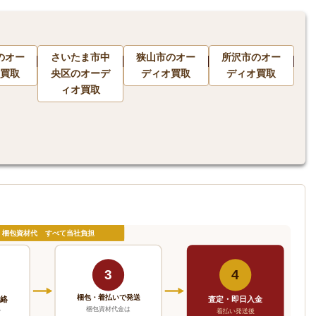
のオー
さいたま市中
狭山市のオー
所沢市のオー
買取
央区のオーデ
ディオ買取
ディオ買取
ィオ買取
・梱包資材代 すべて当社負担
3
4
梱包・着払いで発送
連絡
査定・即日入金
梱包資材代金は
で
着払い発送後