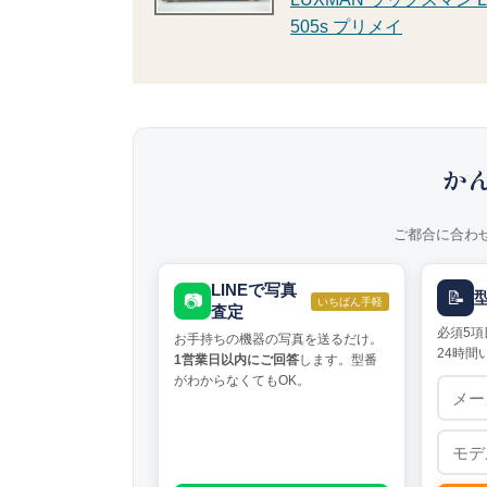
505s プリメイ
か
ご都合に合わ
LINEで写真
📝
📷
いちばん手軽
査定
必須5項
お手持ちの機器の写真を送るだけ。
24時間
1営業日以内にご回答
します。型番
がわからなくてもOK。