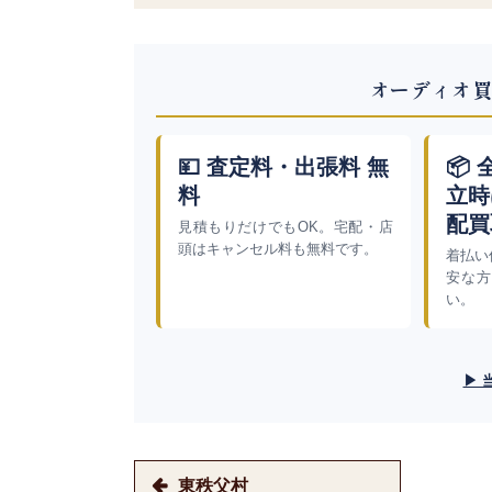
オーディオ買
💴 査定料・出張料 無
📦
料
立時
配買
見積もりだけでもOK。宅配・店
頭はキャンセル料も無料です。
着払い
安な方
い。
▶ 
東秩父村