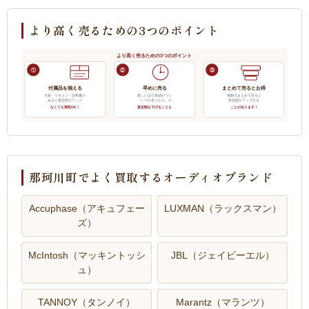
より高く売るための3つのポイント
より高く売るための3つのポイント
①
②
③
付属品を揃える
早めに売る
まとめて売るとお得
元箱・リモコン・説明書が
新しいほど高値がつく
複数点まとめて売ると
あると査定額がアップ
「いつか使うかも」が
査定額がアップする
なくても買取OK！
査定額を下げることも
ことがあります！
那珂川町でよく買取するオーディオブランド
Accuphase（アキュフェー
LUXMAN（ラックスマン）
ズ）
McIntosh（マッキントッシ
JBL（ジェイビーエル）
ュ）
TANNOY（タンノイ）
Marantz（マランツ）