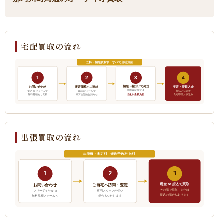
宅配買取の流れ
送料・梱包資材代 すべて当社負担
1
2
3
4
梱包・着払いで発送
お問い合わせ
査定価格をご連絡
査定・即日入金
梱包資材代金は
電話 or フォームで
電話 or メールで
着払い発送後
当社が全額負担
無料見積もり依頼
概算金額をお知らせ
最短即日お振込み
出張買取の流れ
出張費・査定料・振込手数料 無料
1
2
3
現金 or 振込で買取
ご自宅へ訪問・査定
お問い合わせ
その場で現金、または
フリーダイヤル or
専門スタッフが伺い
振込の場合もあります
無料見積フォームへ
梱包もいたします