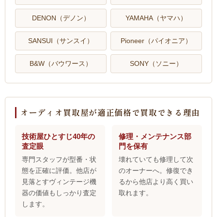
DENON（デノン）
YAMAHA（ヤマハ）
SANSUI（サンスイ）
Pioneer（パイオニア）
B&W（バウワース）
SONY（ソニー）
オーディオ買取屋が適正価格で買取できる理由
技術屋ひとすじ40年の
修理・メンテナンス部
査定眼
門を保有
専門スタッフが型番・状
壊れていても修理して次
態を正確に評価。他店が
のオーナーへ。修復でき
見落とすヴィンテージ機
るから他店より高く買い
器の価値もしっかり査定
取れます。
します。