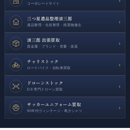
›
コーポレートサイト
三つ星遺品整理
清三郎
›
遺品整理・生前整理・残置物撤去
清三郎 出張買取
›
貴金属・ブランド・骨董・楽器
チャリストック
›
ロードバイク・自転車買取
ドローンストック
›
DJI 専門ドローン買取
サッカー
ユニフォーム買取
›
90年代ヴィンテージ・希少シャツ