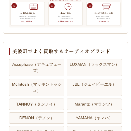
①
②
③
付属品を揃える
早めに売る
まとめて売るとお得
元箱・リモコン・説明書が
新しいほど高値がつく
複数点まとめて売ると
あると査定額がアップ
「いつか使うかも」が
査定額がアップする
なくても買取OK！
査定額を下げることも
ことがあります！
美波町でよく買取するオーディオブランド
Accuphase（アキュフェー
LUXMAN（ラックスマン）
ズ）
McIntosh（マッキントッシ
JBL（ジェイビーエル）
ュ）
TANNOY（タンノイ）
Marantz（マランツ）
DENON（デノン）
YAMAHA（ヤマハ）