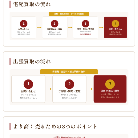
宅配買取の流れ
送料・梱包資材代 すべて当社負担
1
2
3
4
梱包・着払いで発送
お問い合わせ
査定価格をご連絡
査定・即日入金
梱包資材代金は
電話 or フォームで
電話 or メールで
着払い発送後
当社が全額負担
無料見積もり依頼
概算金額をお知らせ
最短即日お振込み
出張買取の流れ
出張費・査定料・振込手数料 無料
1
2
3
現金 or 振込で買取
ご自宅へ訪問・査定
お問い合わせ
その場で現金、または
フリーダイヤル or
専門スタッフが伺い
振込の場合もあります
無料見積フォームへ
梱包もいたします
より高く売るための3つのポイント
より高く売るための3つのポイント