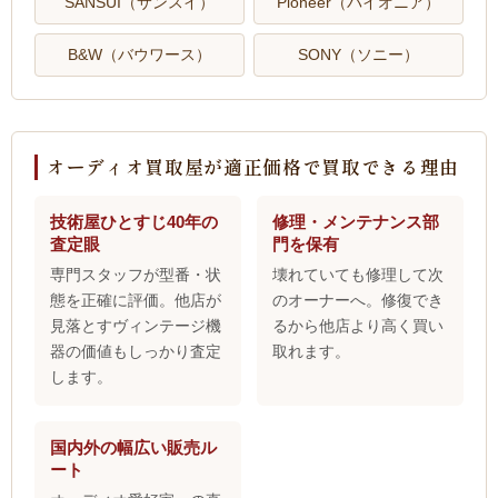
SANSUI（サンスイ）
Pioneer（パイオニア）
B&W（バウワース）
SONY（ソニー）
オーディオ買取屋が適正価格で買取できる理由
技術屋ひとすじ40年の
修理・メンテナンス部
査定眼
門を保有
専門スタッフが型番・状
壊れていても修理して次
態を正確に評価。他店が
のオーナーへ。修復でき
見落とすヴィンテージ機
るから他店より高く買い
器の価値もしっかり査定
取れます。
します。
国内外の幅広い販売ル
ート