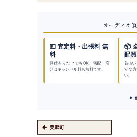
オーディオ買
💴 査定料・出張料 無
📦
料
配買
見積もりだけでもOK。宅配・店
着払い
頭はキャンセル料も無料です。
安な方
い。
▶ 
美郷町