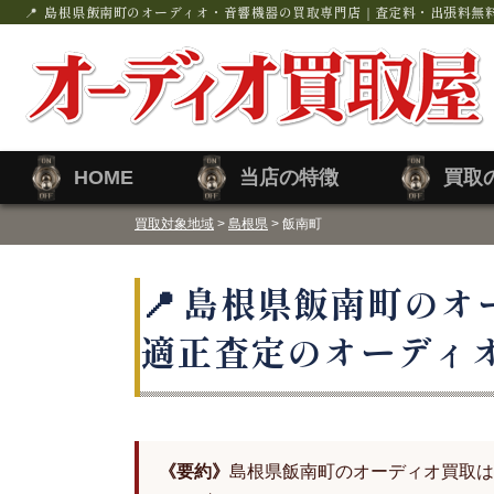
島根県飯南町のオーディオ・音響機器の買取専門店｜査定料・出張料無
HOME
当店の特徴
買取
買取対象地域
>
島根県
> 飯南町
島根県飯南町のオ
適正査定のオーディ
《要約》
島根県飯南町のオーディオ買取は