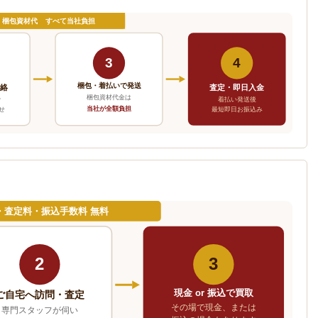
・梱包資材代 すべて当社負担
3
4
梱包・着払いで発送
連絡
査定・即日入金
梱包資材代金は
で
着払い発送後
当社が全額負担
せ
最短即日お振込み
・査定料・振込手数料 無料
2
3
現金 or 振込で買取
ご自宅へ訪問・査定
その場で現金、または
専門スタッフが伺い