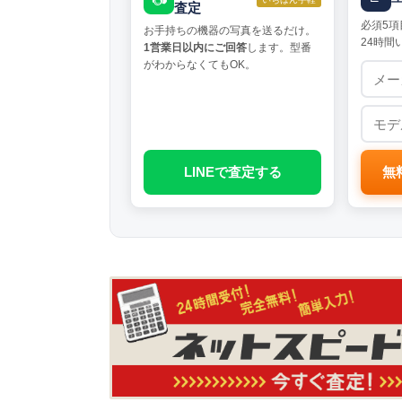
査定
必須5項
お手持ちの機器の写真を送るだけ。
24時間
1営業日以内にご回答
します。型番
がわからなくてもOK。
LINEで査定する
無