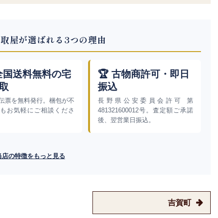
取屋が選ばれる3つの理由
 全国送料無料の宅
🏆 古物商許可・即日
取
振込
伝票を無料発行。梱包が不
長野県公安委員会許可 第
もお気軽にご相談くださ
481321600012号。査定額ご承諾
後、翌営業日振込。
当店の特徴をもっと見る
吉賀町