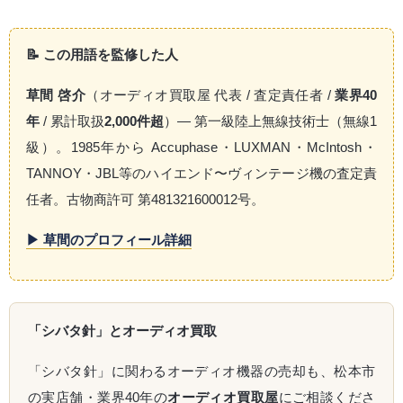
📝 この用語を監修した人
草間 啓介
（オーディオ買取屋 代表 / 査定責任者 /
業界40
年
/ 累計取扱
2,000件超
）— 第一級陸上無線技術士（無線1
級）。1985年から Accuphase・LUXMAN・McIntosh・
TANNOY・JBL等のハイエンド〜ヴィンテージ機の査定責
任者。古物商許可 第481321600012号。
▶ 草間のプロフィール詳細
「シバタ針」とオーディオ買取
「シバタ針」に関わるオーディオ機器の売却も、松本市
の実店舗・業界40年の
オーディオ買取屋
にご相談くださ