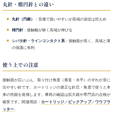
丸針・楕円針との違い
丸針（円錐）
：安価で扱いやすいが高域の追従は控えめ
楕円針
：接触幅が狭く高域が伸びる
シバタ針・ラインコンタクト系
：接触面が長く、高域と溝
の保護に有利
使う上での注意
接触面が広いぶん、取り付け角度（垂直・水平）のずれが音に
出やすい針です。カートリッジの適正な針圧・角度で使うと本
来の性能を発揮します。摩耗の確認は拡大鏡や専門店の点検が
確実です。関連用語：
カートリッジ
／
ピックアップ
／
ワウフラ
ッター
。