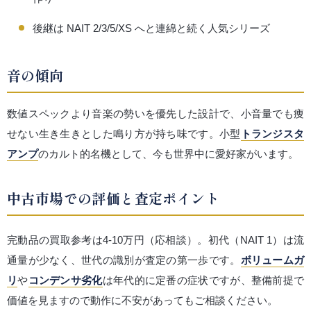
後継は NAIT 2/3/5/XS へと連綿と続く人気シリーズ
音の傾向
数値スペックより音楽の勢いを優先した設計で、小音量でも痩
せない生き生きとした鳴り方が持ち味です。小型
トランジスタ
アンプ
のカルト的名機として、今も世界中に愛好家がいます。
中古市場での評価と査定ポイント
完動品の買取参考は4-10万円（応相談）。初代（NAIT 1）は流
通量が少なく、世代の識別が査定の第一歩です。
ボリュームガ
リ
や
コンデンサ劣化
は年代的に定番の症状ですが、整備前提で
価値を見ますので動作に不安があってもご相談ください。