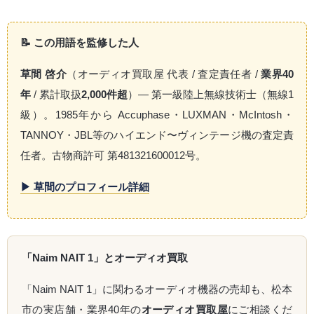
📝 この用語を監修した人
草間 啓介
（オーディオ買取屋 代表 / 査定責任者 /
業界40
年
/ 累計取扱
2,000件超
）— 第一級陸上無線技術士（無線1
級）。1985年から Accuphase・LUXMAN・McIntosh・
TANNOY・JBL等のハイエンド〜ヴィンテージ機の査定責
任者。古物商許可 第481321600012号。
▶ 草間のプロフィール詳細
「Naim NAIT 1」とオーディオ買取
「Naim NAIT 1」に関わるオーディオ機器の売却も、松本
市の実店舗・業界40年の
オーディオ買取屋
にご相談くだ