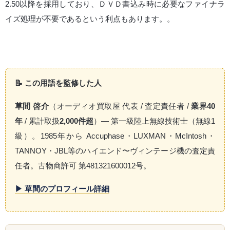
2.50以降を採用しており、ＤＶＤ書込み時に必要なファイナラ
イズ処理が不要であるという利点もあります。。
📝 この用語を監修した人
草間 啓介
（オーディオ買取屋 代表 / 査定責任者 /
業界40
年
/ 累計取扱
2,000件超
）— 第一級陸上無線技術士（無線1
級）。1985年から Accuphase・LUXMAN・McIntosh・
TANNOY・JBL等のハイエンド〜ヴィンテージ機の査定責
任者。古物商許可 第481321600012号。
▶ 草間のプロフィール詳細