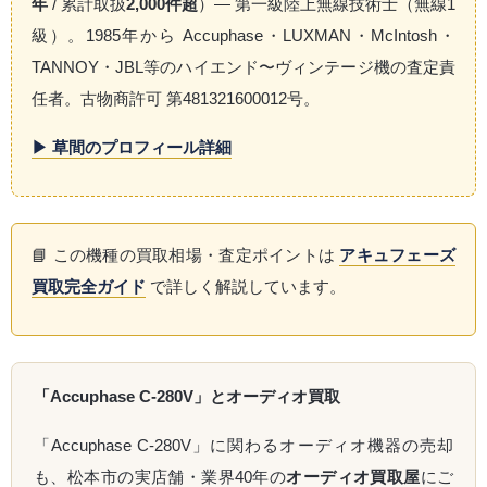
年
/ 累計取扱
2,000件超
）— 第一級陸上無線技術士（無線1
級）。1985年から Accuphase・LUXMAN・McIntosh・
TANNOY・JBL等のハイエンド〜ヴィンテージ機の査定責
任者。古物商許可 第481321600012号。
▶ 草間のプロフィール詳細
📘 この機種の買取相場・査定ポイントは
アキュフェーズ
買取完全ガイド
で詳しく解説しています。
「Accuphase C-280V」とオーディオ買取
「Accuphase C-280V」に関わるオーディオ機器の売却
も、松本市の実店舗・業界40年の
オーディオ買取屋
にご