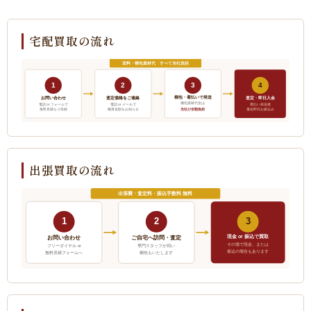
宅配買取の流れ
送料・梱包資材代 すべて当社負担
1
2
3
4
梱包・着払いで発送
お問い合わせ
査定価格をご連絡
査定・即日入金
梱包資材代金は
電話 or フォームで
電話 or メールで
着払い発送後
当社が全額負担
無料見積もり依頼
概算金額をお知らせ
最短即日お振込み
出張買取の流れ
出張費・査定料・振込手数料 無料
1
2
3
現金 or 振込で買取
ご自宅へ訪問・査定
お問い合わせ
その場で現金、または
フリーダイヤル or
専門スタッフが伺い
振込の場合もあります
無料見積フォームへ
梱包もいたします