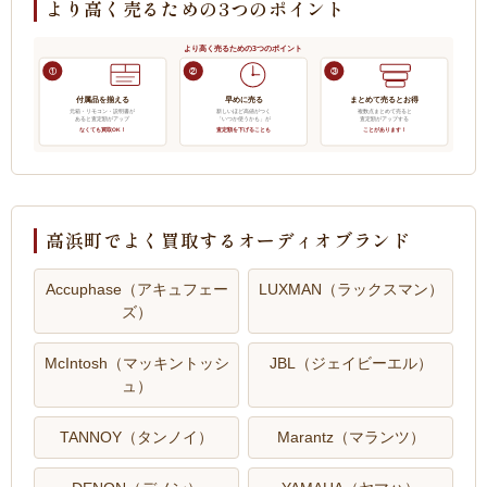
より高く売るための3つのポイント
より高く売るための3つのポイント
①
②
③
付属品を揃える
早めに売る
まとめて売るとお得
元箱・リモコン・説明書が
新しいほど高値がつく
複数点まとめて売ると
あると査定額がアップ
「いつか使うかも」が
査定額がアップする
なくても買取OK！
査定額を下げることも
ことがあります！
高浜町でよく買取するオーディオブランド
Accuphase（アキュフェー
LUXMAN（ラックスマン）
ズ）
McIntosh（マッキントッシ
JBL（ジェイビーエル）
ュ）
TANNOY（タンノイ）
Marantz（マランツ）