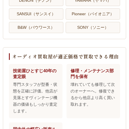
DENON（デノン）
YAMAHA（ヤマハ）
SANSUI（サンスイ）
Pioneer（パイオニア）
B&W（バウワース）
SONY（ソニー）
オーディオ買取屋が適正価格で買取できる理由
技術屋ひとすじ40年の
修理・メンテナンス部
査定眼
門を保有
専門スタッフが型番・状
壊れていても修理して次
態を正確に評価。他店が
のオーナーへ。修復でき
見落とすヴィンテージ機
るから他店より高く買い
器の価値もしっかり査定
取れます。
します。