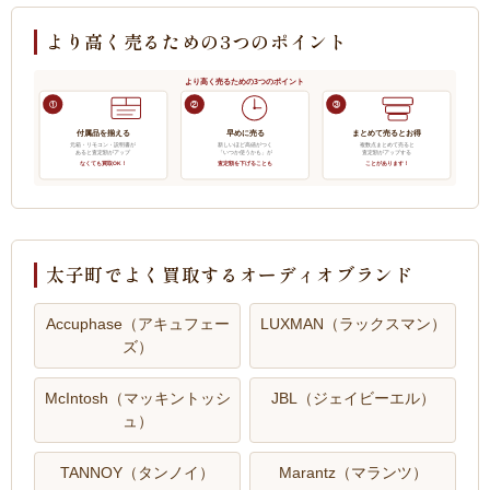
より高く売るための3つのポイント
より高く売るための3つのポイント
①
②
③
付属品を揃える
早めに売る
まとめて売るとお得
元箱・リモコン・説明書が
新しいほど高値がつく
複数点まとめて売ると
あると査定額がアップ
「いつか使うかも」が
査定額がアップする
なくても買取OK！
査定額を下げることも
ことがあります！
太子町でよく買取するオーディオブランド
Accuphase（アキュフェー
LUXMAN（ラックスマン）
ズ）
McIntosh（マッキントッシ
JBL（ジェイビーエル）
ュ）
TANNOY（タンノイ）
Marantz（マランツ）