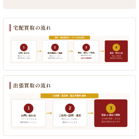
宅配買取の流れ
送料・梱包資材代 すべて当社負担
1
2
3
4
梱包・着払いで発送
お問い合わせ
査定価格をご連絡
査定・即日入金
梱包資材代金は
電話 or フォームで
電話 or メールで
着払い発送後
当社が全額負担
無料見積もり依頼
概算金額をお知らせ
最短即日お振込み
出張買取の流れ
出張費・査定料・振込手数料 無料
1
2
3
現金 or 振込で買取
ご自宅へ訪問・査定
お問い合わせ
その場で現金、または
フリーダイヤル or
専門スタッフが伺い
振込の場合もあります
無料見積フォームへ
梱包もいたします