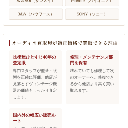
SANSUI（サンスイ）
Pioneer（パイオニア）
B&W（バウワース）
SONY（ソニー）
オーディオ買取屋が適正価格で買取できる理由
技術屋ひとすじ40年の
修理・メンテナンス部
査定眼
門を保有
専門スタッフが型番・状
壊れていても修理して次
態を正確に評価。他店が
のオーナーへ。修復でき
見落とすヴィンテージ機
るから他店より高く買い
器の価値もしっかり査定
取れます。
します。
国内外の幅広い販売ル
ート