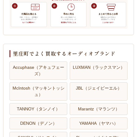
①
②
③
付属品を揃える
早めに売る
まとめて売るとお得
元箱・リモコン・説明書が
新しいほど高値がつく
複数点まとめて売ると
あると査定額がアップ
「いつか使うかも」が
査定額がアップする
なくても買取OK！
査定額を下げることも
ことがあります！
里庄町でよく買取するオーディオブランド
Accuphase（アキュフェー
LUXMAN（ラックスマン）
ズ）
McIntosh（マッキントッシ
JBL（ジェイビーエル）
ュ）
TANNOY（タンノイ）
Marantz（マランツ）
DENON（デノン）
YAMAHA（ヤマハ）