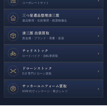
›
コーポレートサイト
三つ星遺品整理
清三郎
›
遺品整理・生前整理・残置物撤去
清三郎 出張買取
›
貴金属・ブランド・骨董・楽器
チャリストック
›
ロードバイク・自転車買取
ドローンストック
›
DJI 専門ドローン買取
サッカー
ユニフォーム買取
›
90年代ヴィンテージ・希少シャツ