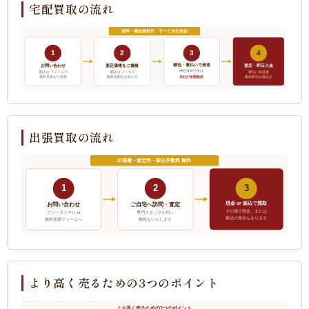
宅配買取の流れ
送料・梱包資材代 すべて当社負担
1
2
3
4
梱包・着払いで発送
お問い合わせ
査定価格をご連絡
査定・即日入金
梱包資材代金は
電話 or フォームで
電話 or メールで
着払い発送後
当社が全額負担
無料見積もり依頼
概算金額をお知らせ
最短即日お振込み
出張買取の流れ
出張費・査定料・振込手数料 無料
1
2
3
現金 or 振込で買取
ご自宅へ訪問・査定
お問い合わせ
その場で現金、または
フリーダイヤル or
専門スタッフが伺い
振込の場合もあります
無料見積フォームへ
梱包もいたします
より高く売るための3つのポイント
より高く売るための3つのポイント