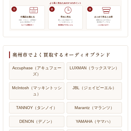
より高く売るための3つのポイント
①
②
③
付属品を揃える
早めに売る
まとめて売るとお得
元箱・リモコン・説明書が
新しいほど高値がつく
複数点まとめて売ると
あると査定額がアップ
「いつか使うかも」が
査定額がアップする
なくても買取OK！
査定額を下げることも
ことがあります！
奥州市でよく買取するオーディオブランド
Accuphase（アキュフェー
LUXMAN（ラックスマン）
ズ）
McIntosh（マッキントッシ
JBL（ジェイビーエル）
ュ）
TANNOY（タンノイ）
Marantz（マランツ）
DENON（デノン）
YAMAHA（ヤマハ）