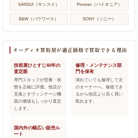
SANSUI（サンスイ）
Pioneer（パイオニア）
B&W（バウワース）
SONY（ソニー）
オーディオ買取屋が適正価格で買取できる理由
技術屋ひとすじ40年の
修理・メンテナンス部
査定眼
門を保有
専門スタッフが型番・状
壊れていても修理して次
態を正確に評価。他店が
のオーナーへ。修復でき
見落とすヴィンテージ機
るから他店より高く買い
器の価値もしっかり査定
取れます。
します。
国内外の幅広い販売ル
ート