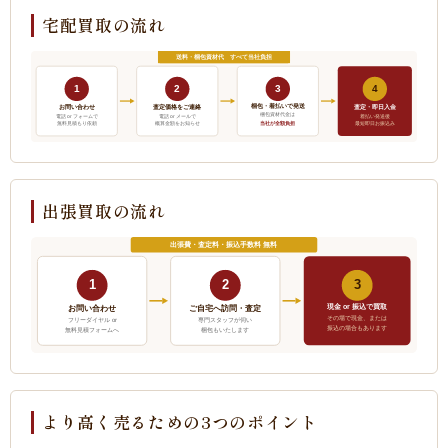
宅配買取の流れ
送料・梱包資材代 すべて当社負担
1
2
3
4
梱包・着払いで発送
お問い合わせ
査定価格をご連絡
査定・即日入金
梱包資材代金は
電話 or フォームで
電話 or メールで
着払い発送後
当社が全額負担
無料見積もり依頼
概算金額をお知らせ
最短即日お振込み
出張買取の流れ
出張費・査定料・振込手数料 無料
1
2
3
現金 or 振込で買取
ご自宅へ訪問・査定
お問い合わせ
その場で現金、または
フリーダイヤル or
専門スタッフが伺い
振込の場合もあります
無料見積フォームへ
梱包もいたします
より高く売るための3つのポイント