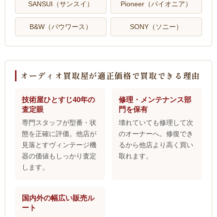
SANSUI（サンスイ）
Pioneer（パイオニア）
B&W（バウワース）
SONY（ソニー）
オーディオ買取屋が適正価格で買取できる理由
技術屋ひとすじ40年の
修理・メンテナンス部
査定眼
門を保有
専門スタッフが型番・状
壊れていても修理して次
態を正確に評価。他店が
のオーナーへ。修復でき
見落とすヴィンテージ機
るから他店より高く買い
器の価値もしっかり査定
取れます。
します。
国内外の幅広い販売ル
ート