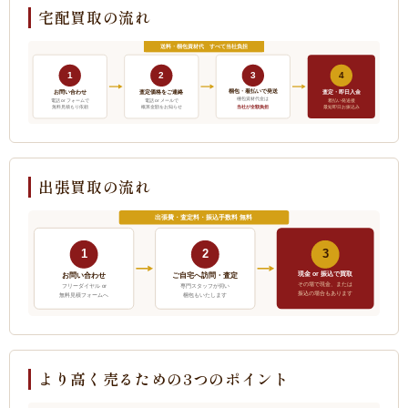
宅配買取の流れ
送料・梱包資材代 すべて当社負担
1
2
3
4
梱包・着払いで発送
お問い合わせ
査定価格をご連絡
査定・即日入金
梱包資材代金は
電話 or フォームで
電話 or メールで
着払い発送後
当社が全額負担
無料見積もり依頼
概算金額をお知らせ
最短即日お振込み
出張買取の流れ
出張費・査定料・振込手数料 無料
1
2
3
現金 or 振込で買取
ご自宅へ訪問・査定
お問い合わせ
その場で現金、または
フリーダイヤル or
専門スタッフが伺い
振込の場合もあります
無料見積フォームへ
梱包もいたします
より高く売るための3つのポイント