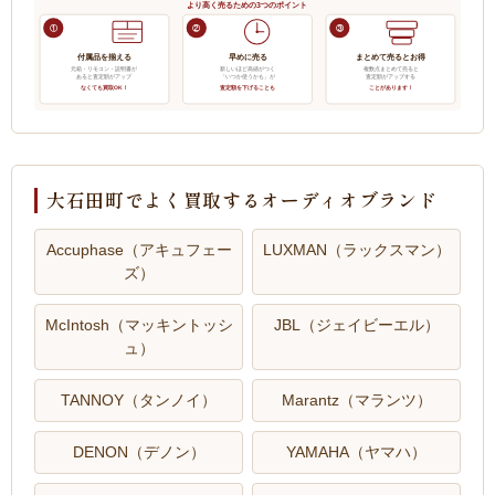
より高く売るための3つのポイント
①
②
③
付属品を揃える
早めに売る
まとめて売るとお得
元箱・リモコン・説明書が
新しいほど高値がつく
複数点まとめて売ると
あると査定額がアップ
「いつか使うかも」が
査定額がアップする
なくても買取OK！
査定額を下げることも
ことがあります！
大石田町でよく買取するオーディオブランド
Accuphase（アキュフェー
LUXMAN（ラックスマン）
ズ）
McIntosh（マッキントッシ
JBL（ジェイビーエル）
ュ）
TANNOY（タンノイ）
Marantz（マランツ）
DENON（デノン）
YAMAHA（ヤマハ）