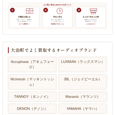
より高く売るための3つのポイント
①
②
③
付属品を揃える
早めに売る
まとめて売るとお得
元箱・リモコン・説明書が
新しいほど高値がつく
複数点まとめて売ると
あると査定額がアップ
「いつか使うかも」が
査定額がアップする
なくても買取OK！
査定額を下げることも
ことがあります！
大治町でよく買取するオーディオブランド
Accuphase（アキュフェー
LUXMAN（ラックスマン）
ズ）
McIntosh（マッキントッシ
JBL（ジェイビーエル）
ュ）
TANNOY（タンノイ）
Marantz（マランツ）
DENON（デノン）
YAMAHA（ヤマハ）