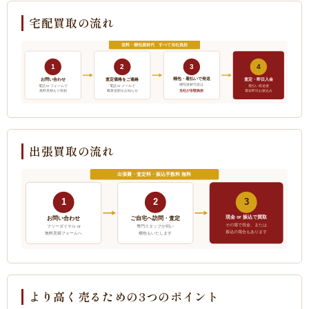
宅配買取の流れ
送料・梱包資材代 すべて当社負担
1
2
3
4
梱包・着払いで発送
お問い合わせ
査定価格をご連絡
査定・即日入金
梱包資材代金は
電話 or フォームで
電話 or メールで
着払い発送後
当社が全額負担
無料見積もり依頼
概算金額をお知らせ
最短即日お振込み
出張買取の流れ
出張費・査定料・振込手数料 無料
1
2
3
現金 or 振込で買取
ご自宅へ訪問・査定
お問い合わせ
その場で現金、または
フリーダイヤル or
専門スタッフが伺い
振込の場合もあります
無料見積フォームへ
梱包もいたします
より高く売るための3つのポイント