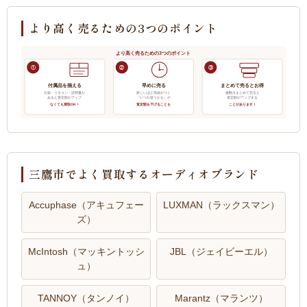
より高く売るための3つのポイント
より高く売るための3つのポイント
①
②
③
付属品を揃える
早めに売る
まとめて売るとお得
元箱・リモコン・説明書が
新しいほど高値がつく
複数点まとめて売ると
あると査定額がアップ
「いつか使うかも」が
査定額がアップする
なくても買取OK！
査定額を下げることも
ことがあります！
三鷹市でよく買取するオーディオブランド
Accuphase（アキュフェー
LUXMAN（ラックスマン）
ズ）
McIntosh（マッキントッシ
JBL（ジェイビーエル）
ュ）
TANNOY（タンノイ）
Marantz（マランツ）