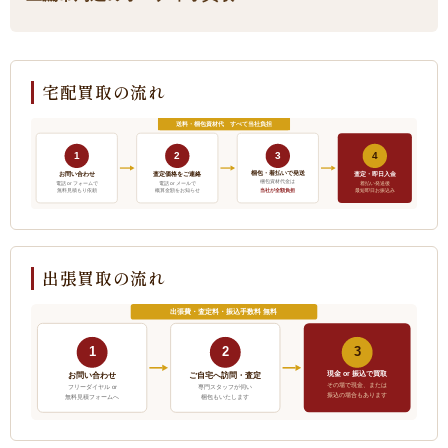
宅配買取の流れ
送料・梱包資材代 すべて当社負担
1
2
3
4
梱包・着払いで発送
お問い合わせ
査定価格をご連絡
査定・即日入金
梱包資材代金は
電話 or フォームで
電話 or メールで
着払い発送後
当社が全額負担
無料見積もり依頼
概算金額をお知らせ
最短即日お振込み
出張買取の流れ
出張費・査定料・振込手数料 無料
1
2
3
現金 or 振込で買取
ご自宅へ訪問・査定
お問い合わせ
その場で現金、または
フリーダイヤル or
専門スタッフが伺い
振込の場合もあります
無料見積フォームへ
梱包もいたします