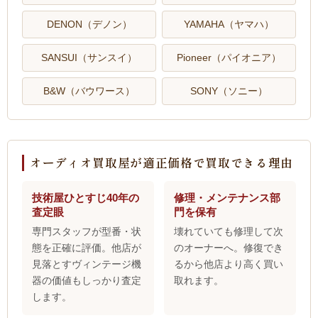
DENON（デノン）
YAMAHA（ヤマハ）
SANSUI（サンスイ）
Pioneer（パイオニア）
B&W（バウワース）
SONY（ソニー）
オーディオ買取屋が適正価格で買取できる理由
技術屋ひとすじ40年の
修理・メンテナンス部
査定眼
門を保有
専門スタッフが型番・状
壊れていても修理して次
態を正確に評価。他店が
のオーナーへ。修復でき
見落とすヴィンテージ機
るから他店より高く買い
器の価値もしっかり査定
取れます。
します。