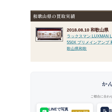
和歌山県の買取実績
2018.08.10
和歌山県
ラックスマン LUXMAN L
550X プリメインアンプ 
歌山県和歌
か
ご都合に合わ
LINEで写真
📝
📷
いちばん手軽