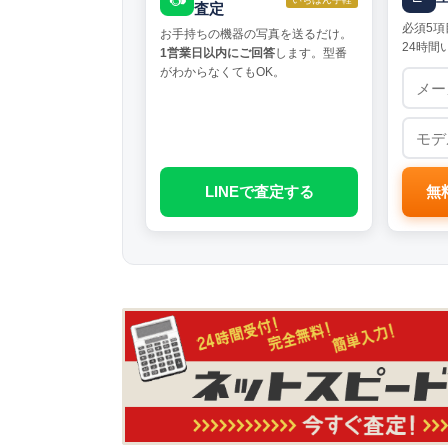
査定
必須5項
お手持ちの機器の写真を送るだけ。
24時間
1営業日以内にご回答
します。型番
がわからなくてもOK。
LINEで査定する
無