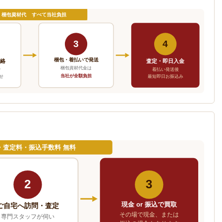
・梱包資材代 すべて当社負担
3
4
梱包・着払いで発送
連絡
査定・即日入金
梱包資材代金は
で
着払い発送後
当社が全額負担
せ
最短即日お振込み
・査定料・振込手数料 無料
2
3
現金 or 振込で買取
ご自宅へ訪問・査定
その場で現金、または
専門スタッフが伺い