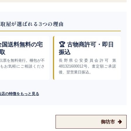
取屋が選ばれる3つの理由
 全国送料無料の宅
🏆 古物商許可・即日
取
振込
伝票を無料発行。梱包が不
長野県公安委員会許可 第
もお気軽にご相談くださ
481321600012号。査定額ご承諾
後、翌営業日振込。
当店の特徴をもっと見る
御坊市