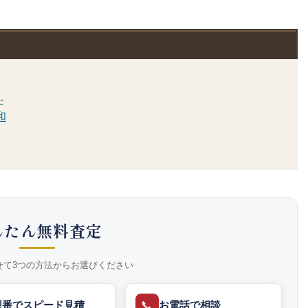
-
和
んたん無料査定
せて3つの方法からお選びください
📞
型番でスピード見積
お電話で相談