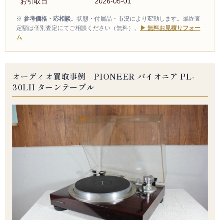
お引取日
2026-05-01
※
参考価格・応相談
。状態・付属品・市況により変動します。最終査
定額は個別査定にてご相談ください（無料）。
▶ 無料お見積りフォー
ム
オーディオ買取事例 PIONEER パイオニア PL-
30LII ターンテーブル