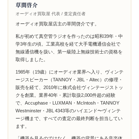
草間啓介
オーディオ買取屋 代表 / 査定責任者
オーディオ買取屋店主の草間啓介です。
私が初めて真空管ラジオを作ったのは昭和39年・中
学3年生の頃。工業高校を経て大手電機通信会社で
無線通信機を扱い、第一級陸上無線技術士の資格を
取得しました。
1985年（19歳）にオーディオ業界へ入り、ヴィンテ
ージスピーカー（TANNOY・JBL・Altec）の修理・
販売を経て、2010年に株式会社ヴィンテージストッ
クを創業。業界40年・累計取扱2,000件超の経験
で、Accuphase・LUXMAN・McIntosh・TANNOY
Westminster・JBL 4343等のハイエンド〜ヴィンテ
ージ機まで、すべての査定の最終判断を担当してい
ます。
「機器を見るのではなく、機器の背景にある音楽体