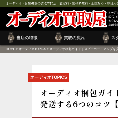
オーディオ・音響機器の買取専門店｜査定料・出張料無料・全国対応・即日入
当店の特徴
買取の流れ
ス
HOME
>
オーディオTOPICS
>
オーディオ梱包ガイド｜スピーカー・アンプを安
オーディオTOPICS
オーディオ梱包ガイ
発送する6つのコツ【