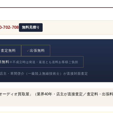
0-702-708
無料見積り
査定無料
出張無料
✓
✓
料無料
※不成立時は発送・返送とも送料お客様ご負担
件超｜店主・草間啓介（一級陸上無線技術士）が直接対面査定
オーディオ買取屋」（業界40年・店主が直接査定／査定料・出張