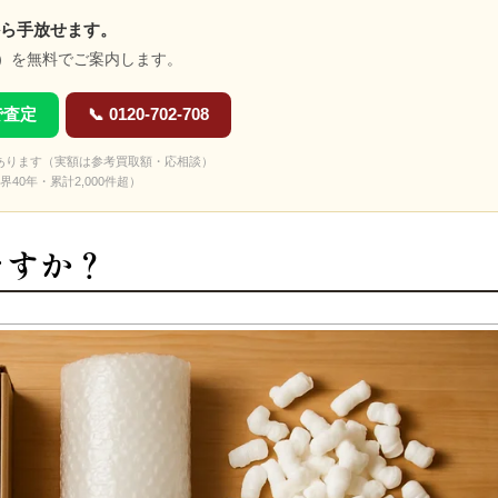
ら手放せます。
）を無料でご案内します。
Eで査定
📞 0120-702-708
あります（実額は参考買取額・応相談）
界40年・累計2,000件超）
ですか？