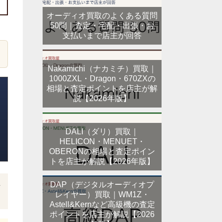
オーディオ買取のよくある質問
50問｜査定・宅配・出張・お
支払いまで店主が回答
Nakamichi（ナカミチ）買取｜
1000ZXL・Dragon・670ZXの
相場と査定ポイントを店主が解
説【2026年版】
DALI（ダリ）買取｜
HELICON・MENUET・
OBERONの相場と査定ポイン
トを店主が解説【2026年版】
DAP（デジタルオーディオプ
料
レイヤー）買取｜WM1Z・
Astell&Kernなど高級機の査定
ポイントを店主が解説【2026