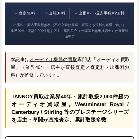
✓
査定無料
✓
出張無料
✓
出張料・振込手数料無料
出張料・振込手数料無料（不成立時は発送・返送とも送料お客様ご負担）
業界40年・累計2,000件超｜店主・草間啓介（一級陸上無線技術士）が直接対
面査定
本記事は
オーディオ機器の買取
専門店「オーディオ買取
屋」（業界40年・店主が直接査定／査定料・出張料無
料）が監修しています。
TANNOY買取は業界40年・累計取扱2,000件超の
オーディオ買取屋。Westminster Royal /
Canterbury / Stirling 等のプレステージシリーズ
を店主・草間が直接査定、累計取扱多数。