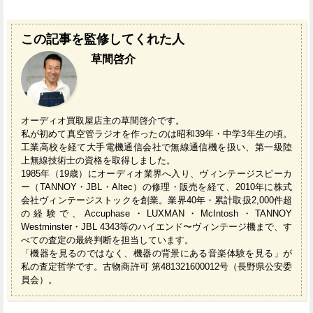
この記事を監修してくれた人
草間啓介
オーディオ買取屋店主の草間啓介です。
私が初めて真空管ラジオを作ったのは昭和39年・中学3年生の頃。
工業高校を経て大手電機通信会社で無線通信機を扱い、第一級陸
上無線技術士の資格を取得しました。
1985年（19歳）にオーディオ業界へ入り、ヴィンテージスピーカ
ー（TANNOY・JBL・Altec）の修理・販売を経て、2010年に株式
会社ヴィンテージストックを創業。業界40年・累計取扱2,000件超
の経験で、Accuphase・LUXMAN・McIntosh・TANNOY
Westminster・JBL 4343等のハイエンド〜ヴィンテージ機まで、す
べての査定の最終判断を担当しています。
「機器を見るのではなく、機器の背景にある音楽体験を見る」が
私の査定哲学です。古物商許可 第481321600012号（長野県公安委
員会）。