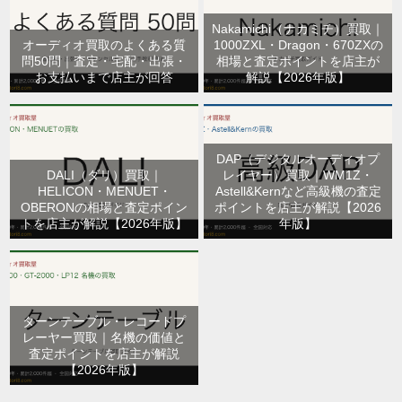
Nakamichi（ナカミチ）買取｜
オーディオ買取のよくある質
1000ZXL・Dragon・670ZXの
問50問｜査定・宅配・出張・
相場と査定ポイントを店主が
お支払いまで店主が回答
解説【2026年版】
DAP（デジタルオーディオプ
DALI（ダリ）買取｜
レイヤー）買取｜WM1Z・
HELICON・MENUET・
Astell&Kernなど高級機の査定
OBERONの相場と査定ポイン
ポイントを店主が解説【2026
トを店主が解説【2026年版】
年版】
ターンテーブル・レコードプ
レーヤー買取｜名機の価値と
査定ポイントを店主が解説
【2026年版】