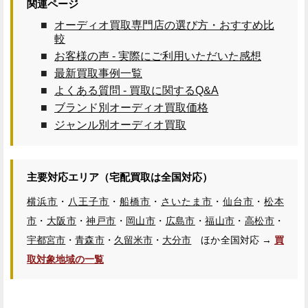
関連ページ
オーディオ買取専門店の選び方・おすすめ比
較
お客様の声 - 実際にご利用いただいた感想
最新買取事例一覧
よくある質問 - 買取に関するQ&A
ブランド別オーディオ買取価格
ジャンル別オーディオ買取
主要対応エリア（宅配買取は全国対応）
横浜市
・
八王子市
・
船橋市
・
さいたま市
・
仙台市
・
松本
市
・
大阪市
・
神戸市
・
岡山市
・
広島市
・
福山市
・
高松市
・
宇都宮市
・
青森市
・
久留米市
・
大分市
ほか全国対応 →
買
取対象地域の一覧