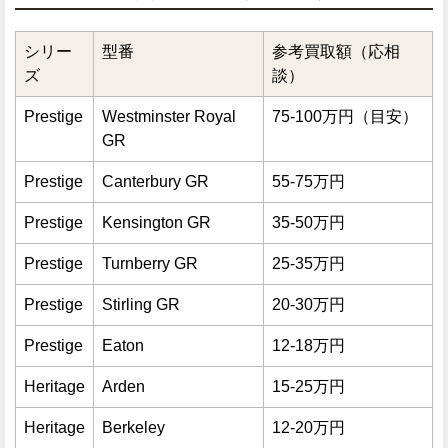
シリー
型番
参考買取額（応相
ズ
談）
Prestige
Westminster Royal
75-100万円（目安）
GR
Prestige
Canterbury GR
55-75万円
Prestige
Kensington GR
35-50万円
Prestige
Turnberry GR
25-35万円
Prestige
Stirling GR
20-30万円
Prestige
Eaton
12-18万円
Heritage
Arden
15-25万円
Heritage
Berkeley
12-20万円