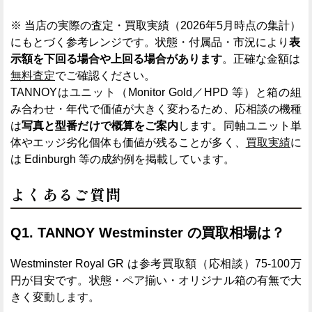
※ 当店の実際の査定・買取実績（2026年5月時点の集計）
にもとづく参考レンジです。状態・付属品・市況により
表
示額を下回る場合や上回る場合があります
。正確な金額は
無料査定
でご確認ください。
TANNOYはユニット（Monitor Gold／HPD 等）と箱の組
み合わせ・年代で価値が大きく変わるため、応相談の機種
は
写真と型番だけで概算をご案内
します。同軸ユニット単
体やエッジ劣化個体も価値が残ることが多く、
買取実績
に
は Edinburgh 等の成約例を掲載しています。
よくあるご質問
Q1. TANNOY Westminster の買取相場は？
Westminster Royal GR は参考買取額（応相談）75-100万
円が目安です。状態・ペア揃い・オリジナル箱の有無で大
きく変動します。