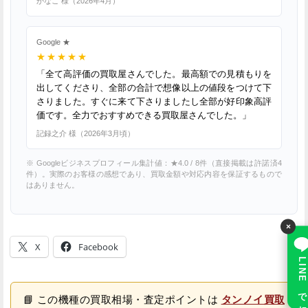
かなこ 様
（
2026年4月
）
Google ★
★★★★★
「全て高評価の買取屋さんでした。最高額での見積もりを
出してくださり、全部の合計で想像以上の値段をつけて下
さりました。すぐに来て下さりましたし全部が好印象高評
価です。全力でおすすめできる買取屋さんでした。」
記録之介 様
（
2026年3月頃
）
※ Googleビジネスプロフィール集計値：★4.0 / 8件（直接掲載は許諾済4
件）。実際のお客様の感想であり、買取金額や対応内容を保証するもので
はありません。
×
X
Facebook
LINE で相談
📘 この機種の買取相場・査定ポイントは
タンノイ買取