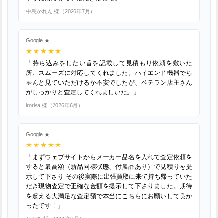
中島かれん 様
（
2026年7月
）
Google ★
★★★★★
「持ち込みをしたい旨を記載して見積もり依頼を敷いた
所、スムーズに対応してくれました。ハイエンド機器でち
ゃんと見ていただけるか不安でしたが、ベテラン店主さん
がしっかりと査定してくれましいた。」
iroriya 様
（
2026年6月
）
Google ★
★★★★★
「まずウェブサイトからメーカー品名を入れて査定依頼を
すると最高額（新品同様状態、付属品あり）で見積りを提
示して下さり その後実際に出張買取に来て持ち帰っていた
だき現物査定で正確な金額を提示して下さりました。期待
を超える大満足な査定額で本当にこちらにお願いして良か
ったです！」