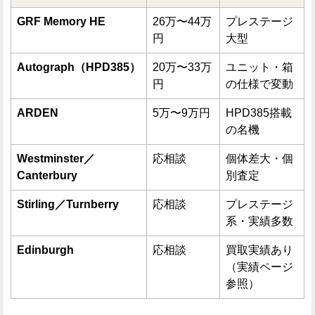
GRF Memory HE
26万〜44万
プレステージ
円
大型
Autograph（HPD385）
20万〜33万
ユニット・箱
円
の仕様で変動
ARDEN
5万〜9万円
HPD385搭載
の名機
Westminster／
応相談
個体差大・個
Canterbury
別査定
Stirling／Turnberry
応相談
プレステージ
系・実績多数
Edinburgh
応相談
買取実績あり
（実績ページ
参照）