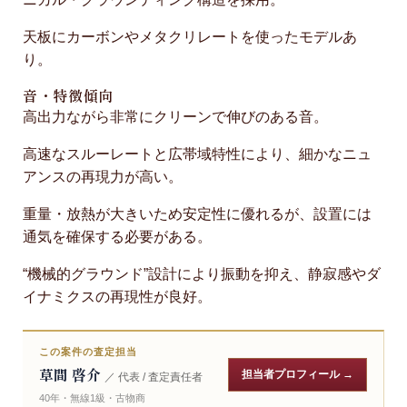
天板にカーボンやメタクリレートを使ったモデルあ
り。
音・特徴傾向
高出力ながら非常にクリーンで伸びのある音。
高速なスルーレートと広帯域特性により、細かなニュ
アンスの再現力が高い。
重量・放熱が大きいため安定性に優れるが、設置には
通気を確保する必要がある。
“機械的グラウンド”設計により振動を抑え、静寂感やダ
イナミクスの再現性が良好。
この案件の査定担当
草間 啓介
担当者プロフィール →
／ 代表 / 査定責任者
40年・無線1級・古物商