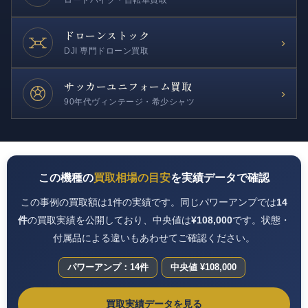
ドローンストック
›
DJI 専門ドローン買取
サッカー
ユニフォーム買取
›
90年代ヴィンテージ・希少シャツ
この機種の
買取相場の目安
を実績データで確認
この事例の買取額は1件の実績です。同じパワーアンプでは
14
件
の買取実績を公開しており、中央値は
¥108,000
です。状態・
付属品による違いもあわせてご確認ください。
パワーアンプ：14件
中央値 ¥108,000
買取実績データを見る