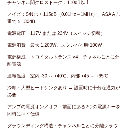
チャンネル間クロストーク：110dB以上
ノイズ：S/N比 ≧ 115dB（0.01Hz～1MHz）、ASA A 加
重で ≧ 130dB
電源電圧：117V または 234V（スイッチ切替）
電源消費：最大 1,200W、スタンバイ時 100W
電源構成：トロイダルトランス ×4、チャネルごとに分
離電源
運転温度：室内 -30 ～ +40℃、内部 +45 ～ +65℃
冷却：大型ヒートシンクあり → 設置時に十分な通気が
必要
アンプの電源オン／オフ：前面にある2つの電源キーを
同時に押す仕様
グラウンディング構造：チャンネルごとに分離グラウ