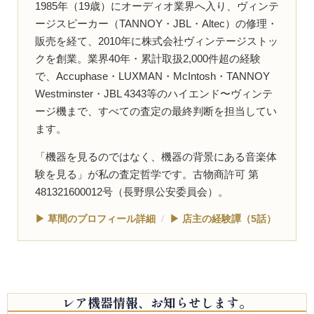
1985年（19歳）にオーディオ業界へ入り、ヴィンテ
ージスピーカー（TANNOY・JBL・Altec）の修理・
販売を経て、2010年に株式会社ヴィンテージストッ
クを創業。業界40年・累計取扱2,000件超の経験
で、Accuphase・LUXMAN・McIntosh・TANNOY
Westminster・JBL 4343等のハイエンド〜ヴィンテ
ージ機まで、すべての査定の最終判断を担当してい
ます。
「機器を見るのではなく、機器の背景にある音楽体
験を見る」が私の査定哲学です。古物商許可 第
481321600012号（長野県公安委員会）。
▶ 草間のプロフィール詳細
/
▶ 店主の経験譚（5話）
レア機器情報、お知らせします。