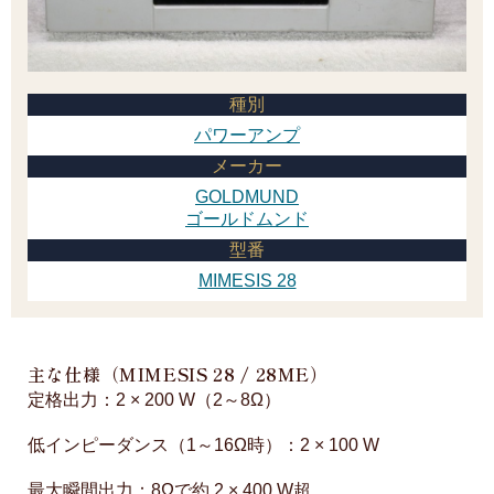
種別
パワーアンプ
メーカー
GOLDMUND
ゴールドムンド
型番
MIMESIS 28
主な仕様（MIMESIS 28 / 28ME）
定格出力：2 × 200 W（2～8Ω）
低インピーダンス（1～16Ω時）：2 × 100 W
最大瞬間出力：8Ωで約 2 × 400 W超