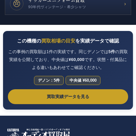
サッカー
ユニフォーム買取
›
90年代ヴィンテージ・希少シャツ
この機種の
買取相場の目安
を実績データで確認
この事例の買取額は1件の実績です。同じデノンでは
5件
の買取
実績を公開しており、中央値は
¥60,000
です。状態・付属品に
よる違いもあわせてご確認ください。
デノン：5件
中央値 ¥60,000
買取実績データを見る