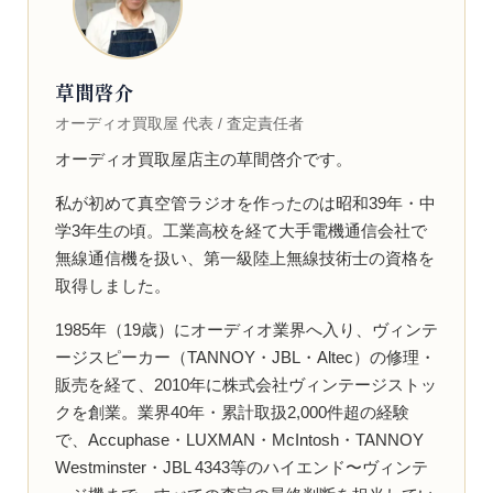
草間啓介
オーディオ買取屋 代表 / 査定責任者
オーディオ買取屋店主の草間啓介です。
私が初めて真空管ラジオを作ったのは昭和39年・中
学3年生の頃。工業高校を経て大手電機通信会社で
無線通信機を扱い、第一級陸上無線技術士の資格を
取得しました。
1985年（19歳）にオーディオ業界へ入り、ヴィンテ
ージスピーカー（TANNOY・JBL・Altec）の修理・
販売を経て、2010年に株式会社ヴィンテージストッ
クを創業。業界40年・累計取扱2,000件超の経験
で、Accuphase・LUXMAN・McIntosh・TANNOY
Westminster・JBL 4343等のハイエンド〜ヴィンテ