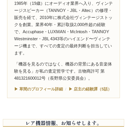
1985年（19歳）にオーディオ業界へ入り、ヴィンテ
ージスピーカー（TANNOY・JBL・Altec）の修理・
販売を経て、2010年に株式会社ヴィンテージストッ
クを創業。業界40年・累計取扱2,000件超の経験
で、Accuphase・LUXMAN・McIntosh・TANNOY
Westminster・JBL 4343等のハイエンド〜ヴィンテ
ージ機まで、すべての査定の最終判断を担当してい
ます。
「機器を見るのではなく、機器の背景にある音楽体
験を見る」が私の査定哲学です。古物商許可 第
481321600012号（長野県公安委員会）。
▶ 草間のプロフィール詳細
/
▶ 店主の経験譚（5話）
レア機器情報、お知らせします。