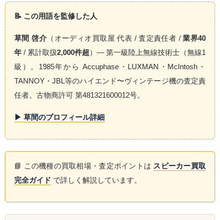
📝 この用語を監修した人
草間 啓介
（オーディオ買取屋 代表 / 査定責任者 /
業界40
年
/ 累計取扱
2,000件超
）— 第一級陸上無線技術士（無線1
級）。1985年から Accuphase・LUXMAN・McIntosh・
TANNOY・JBL等のハイエンド〜ヴィンテージ機の査定責
任者。古物商許可 第481321600012号。
▶ 草間のプロフィール詳細
📘 この機種の買取相場・査定ポイントは
スピーカー買取
完全ガイド
で詳しく解説しています。