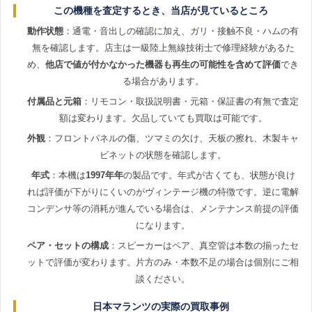
この機種を査定するとき、当店が見ているところ
動作状態
：通電・音出しの確認に加え、ガリ・接触不良・ハムの有
無を確認します。店主は一級陸上無線技術士で修理経験があるた
め、
他店で値が付かなかった機器も再生の可能性を含めて評価
でき
る場合があります。
付属品と元箱
：リモコン・取扱説明書・元箱・保証書の有無で査定
額は変わります。欠品していても買取は可能です。
外観
：フロントパネルの傷、ツマミの欠け、天板の擦れ、木製キャ
ビネットの状態を確認します。
年式
：本機は
1997年年
の製品です。年式が古くても、状態が良け
れば評価が下がりにくいのがヴィンテージ機の特徴です。逆に電解
コンデンサ等の消耗が進んでいる場合は、メンテナンス前提の評価
になります。
ペア・セットの構成
：スピーカーはペア、真空管は本数の揃ったセ
ットで評価が変わります。片方のみ・本数不足の場合は個別にご相
談ください。
日本マランツの実際の買取事例