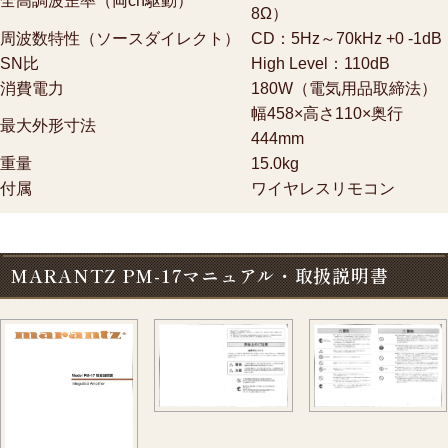
全高調波歪率（両ch駆動）
8Ω）
周波数特性（ソースダイレクト）
CD：5Hz～70kHz +0 -1dB
SN比
High Level：110dB
消費電力
180W（電気用品取締法）
幅458×高さ110×奥行
最大外形寸法
444mm
重量
15.0kg
付属
ワイヤレスリモコン
MARANTZ PM-17マニュアル・取扱説明書