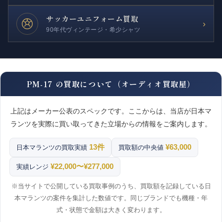
サッカー
ユニフォーム買取
›
90年代ヴィンテージ・希少シャツ
PM-17 の買取について（オーディオ買取屋）
上記はメーカー公表のスペックです。ここからは、当店が日本マ
ランツを実際に買い取ってきた立場からの情報をご案内します。
13件
¥63,000
日本マランツの買取実績
買取額の中央値
¥22,000〜¥277,000
実績レンジ
※当サイトで公開している買取事例のうち、買取額を記録している日
本マランツの案件を集計した数値です。同じブランドでも機種・年
式・状態で金額は大きく変わります。