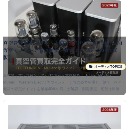
真空管買取完全ガイド｜TELEFUNKEN・Mullard
等ヴィンテージ管の価値と査定ポイント【2026年
版】
オーディオTOPICS
真空管はアンプがなくても球1本から買取対象。TELEFUNKEN・
Mullard・Western Electric等ヴィンテージ管の参考相場と、刻印・ペア・
元箱の査定ポイントを業界40年の店主が解説。測定査定・宅配送料無
料・全国対応。