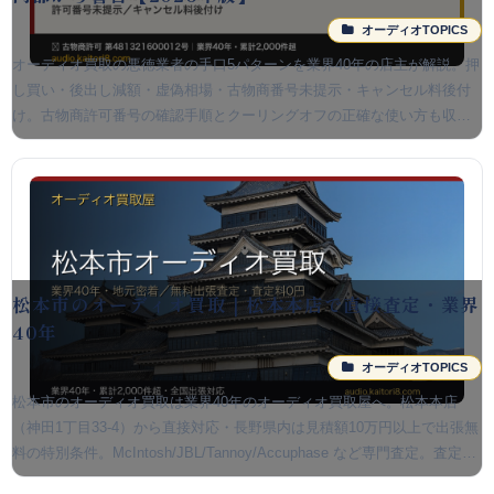
オーディオTOPICS
オーディオ買取の悪徳業者の手口5パターンを業界40年の店主が解説。押
し買い・後出し減額・虚偽相場・古物商番号未提示・キャンセル料後付
け。古物商許可番号の確認手順とクーリングオフの正確な使い方も収
録。
松本市のオーディオ買取｜松本本店で直接査定・業界
40年
オーディオTOPICS
松本市のオーディオ買取は業界40年のオーディオ買取屋へ。松本本店
（神田1丁目33-4）から直接対応・長野県内は見積額10万円以上で出張無
料の特別条件。McIntosh/JBL/Tannoy/Accuphase など専門査定。査定
料・出張料無料。