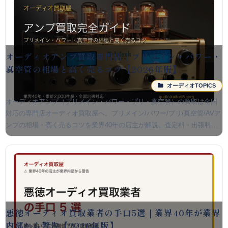
オーディオアンプ買取専門店｜プリメイン・パワー・
真空管の相場と高く売るコツ【2026年版】
オーディオTOPICS
オーディオアンプ（プリメイン・パワー・プリ・真空管）の買取は全国
対応の専門店オーディオ買取屋へ。プリメイン/パワー/プリ/真空管/AVア
ンプの相場・高く売るコツを業界40年の店主が解説。査定料・出張料無
料、宅配は全国対応。
悪徳オーディオ買取業者の手口5選｜業界40年が業界
内部から警告【2026年版】