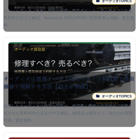
オーディオTOPICS
カセットデッキ（本体）買取の相場・査定ポイント・高く売るコツを業
界40年の店主が解説。Nakamichi DRAGON等の実買取例も掲載。査定無
料。
オーディオは修理すべき？売るべき？｜修理費と買取
価値で判断する方法【店主が解説】
オーディオTOPICS
故障したオーディオは修理か買取か。修理費と機種の市場価値で判断す
る方法を業界40年の店主が中立解説。故障品は値段がつく場合のみ買取
可能。査定無料。