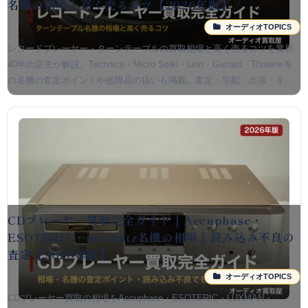
名機の相場と高く売るコツ【2026年版】
オーディオTOPICS
レコードプレーヤー・ターンテーブルの買取相場と高く売るコツを業界
40年の店主が解説。Technics・Micro Seiki・Linn・Garrard・Thorens等
の名機の査定ポイントや故障品の扱いも掲載。査定・宅配・出張・キャ
ンセル無料。
CDプレーヤー買取完全ガイド｜Accuphase・
ESOTERIC・marantz名機の相場と読み込み不良の
査定【2026年版】
オーディオTOPICS
CDプレーヤー買取の相場をAccuphase・ESOTERIC・LUXMAN・