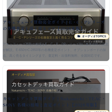
アキュフェーズ買取完全ガイド｜E・C・Pシリーズ
の名機査定と高く売るコツ【2026年版】
オーディオTOPICS
アキュフェーズ買取の相場をE・C・P・DPシリーズ別に業界40年の店主
が解説。E-650やC-2850等の名機査定ポイント、オプションボードの加
点、高く売るタイミングまで。査定料・出張料無料、全国対応です。
カセットデッキ買取ガイド｜Nakamichi・TEAC・
SONY 名機の相場と査定ポイント【2026年版】