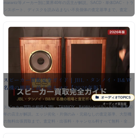
marantz等メーカー別に業界40年の店主が解説。SACD・単体DAC・トラ
ンスポート、ディスクを読み込まない不良個体の査定基準まで。査定・
出張・キャンセル無料、全国対応。
スピーカー買取完全ガイド｜JBL・タンノイ・B&W
名機の相場と高く売るコツ【2026年版】
オーディオTOPICS
スピーカー買取の相場をJBL・TANNOY・B&Wなどブランド別に業界40
年の店主が解説。エッジ劣化・片側のみ・元箱なしの査定基準、大型機
の無料出張買取まで。査定料・出張料・キャンセル料すべて無料・全国
対応です。